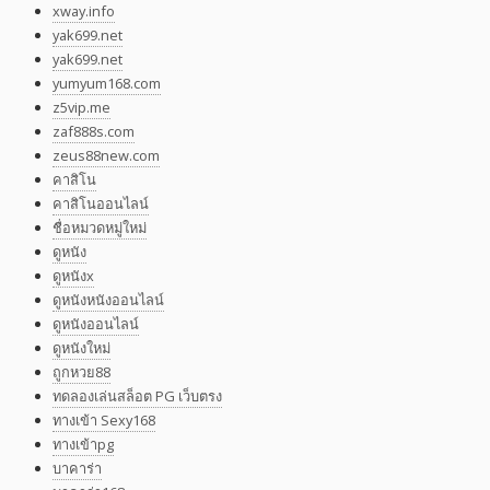
xway.info
yak699.net
yak699.net
yumyum168.com
z5vip.me
zaf888s.com
zeus88new.com
คาสิโน
คาสิโนออนไลน์
ชื่อหมวดหมู่ใหม่
ดูหนัง
ดูหนังx
ดูหนังหนังออนไลน์
ดูหนังออนไลน์
ดูหนังใหม่
ถูกหวย88
ทดลองเล่นสล็อต PG เว็บตรง
ทางเข้า Sexy168
ทางเข้าpg
บาคาร่า