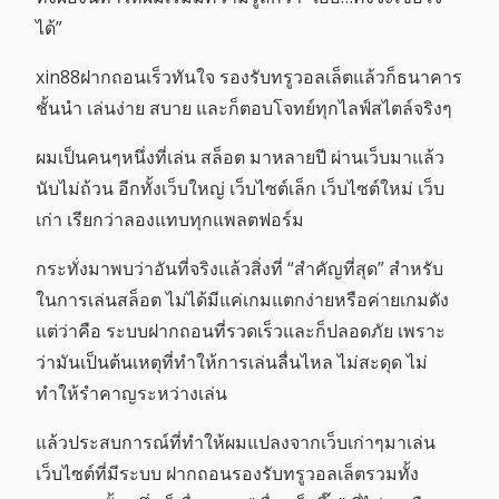
ได้”
xin88ฝากถอนเร็วทันใจ รองรับทรูวอลเล็ตแล้วก็ธนาคาร
ชั้นนำ เล่นง่าย สบาย และก็ตอบโจทย์ทุกไลฟ์สไตล์จริงๆ
ผมเป็นคนๆหนึ่งที่เล่น สล็อต มาหลายปี ผ่านเว็บมาแล้ว
นับไม่ถ้วน อีกทั้งเว็บใหญ่ เว็บไซต์เล็ก เว็บไซต์ใหม่ เว็บ
เก่า เรียกว่าลองแทบทุกแพลตฟอร์ม
กระทั่งมาพบว่าอันที่จริงแล้วสิ่งที่ “สำคัญที่สุด” สำหรับ
ในการเล่นสล็อต ไม่ได้มีแค่เกมแตกง่ายหรือค่ายเกมดัง
แต่ว่าคือ ระบบฝากถอนที่รวดเร็วและก็ปลอดภัย เพราะ
ว่ามันเป็นต้นเหตุที่ทำให้การเล่นลื่นไหล ไม่สะดุด ไม่
ทำให้รำคาญระหว่างเล่น
แล้วประสบการณ์ที่ทำให้ผมแปลงจากเว็บเก่าๆมาเล่น
เว็บไซต์ที่มีระบบ ฝากถอนรองรับทรูวอลเล็ตรวมทั้ง