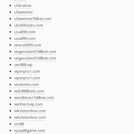
ufanance
ufawinner
ufawinner99bet.com
uk369clubs.com
usa899.com
usa899.com
veera6999.com
vegasisland168bet.com
vegasisland168bet.com
ver888.vip
viperpro1.com
viperpro1.com
visdomm.com
wdc888bets.com
westbluez168bet.com
winherovip.com
wkslotonline.com
wkslotonline.com
xin88
xpay88game.com