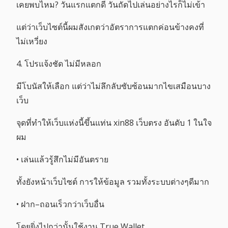
เคยพบไหม? วันแรกแตกดี วันถัดไปเล่นอย่างไรก็ไม่เข้า
แต่ว่าเว็บไซต์นี้ผมสังเกตว่าอัตราการแตกค่อนข้างคงที่
ไม่เหวี่ยง
4. โปรแจ้งชัด ไม่มีหลอก
มีโบนัสให้เลือก แต่ว่าไม่ลึกลับซับซ้อนมากไขเสมือนบาง
เว็บ
จุดที่ทำให้เว็บแห่งนี้ขึ้นแท่น xin88 เว็บตรง อันดับ 1 ในใจ
ผม
• เล่นแล้วรู้สึกไม่มีอันตราย
ทั้งยังหน้าเว็บไซต์ การให้ข้อมูล รวมทั้งระบบต่างๆดีมาก
• ฝาก–ถอนเร็วกว่าเว็บอื่น
โดยยิ่งไปกว่านั้นใช้งาน True Wallet