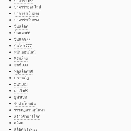
บาคาร่า168
บาคาร่าออนไลน์
บาคาร่าเว็บตรง
บาคาร่าเว็บตรง
ปั่นสล็อต
ปั่นแตก66
ปั่นแตก77
ปันโปร777
พนันออนไลน์
พีจีสล็อต
พุซซี่888
ฟลูสล็อตพีจี
ม.ราชภัฏ
มันนี่เกม
มาเก๊า69
ยูฟ่าเบท
รับทำเว็บพนัน
ราชภัฏสวนสุนันทา
สร้างคิวอาร์โค้ด
สล็อต
สล็อต 918kiss