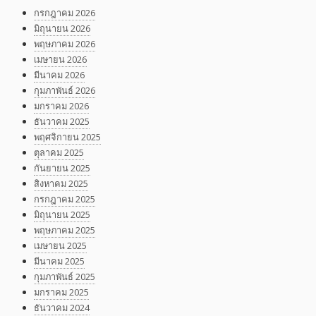
กรกฎาคม 2026
มิถุนายน 2026
พฤษภาคม 2026
เมษายน 2026
มีนาคม 2026
กุมภาพันธ์ 2026
มกราคม 2026
ธันวาคม 2025
พฤศจิกายน 2025
ตุลาคม 2025
กันยายน 2025
สิงหาคม 2025
กรกฎาคม 2025
มิถุนายน 2025
พฤษภาคม 2025
เมษายน 2025
มีนาคม 2025
กุมภาพันธ์ 2025
มกราคม 2025
ธันวาคม 2024