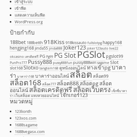
เข้าสู่ระบบ
เข้าฟีด
แสดงความเห็นฟีด
WordPress.org
ป้ายกำกับ
918Kiss
188bet
happy168
188betth
918kissauto
fullslotpg
Joker123
hengjing168
jinda55
jinda888
joker123auto
live22
PGSlot
PG Slot
PG
pgslot99
okcasino เครดิตฟรี
Pg99
Pussy888
Slot
pussy888win
PunPro777
pussy888fun
sagame
บาคา
Slotxo
ทางเข้าpg
ดูหนังออนไลน์
slot168
tangtem168
สล็อต
ร่า
บาคาร่าออนไลน์
สล็อต99
บาคาร่า168
สล็อต168
สล็อต888
สล็อตpg
สล็อต
สล็อต777
สล็อตเครดิตฟรี
สล็อตเว็บตรง
ออนไลน์
เซ็กซี่บาคา
โจ๊กเกอร์123
เว็บสล็อต
แทงหวยออนไลน์
ร่า
หมวดหมู่
123lionth
123xos.com
1688sagame
1688vegasx.com