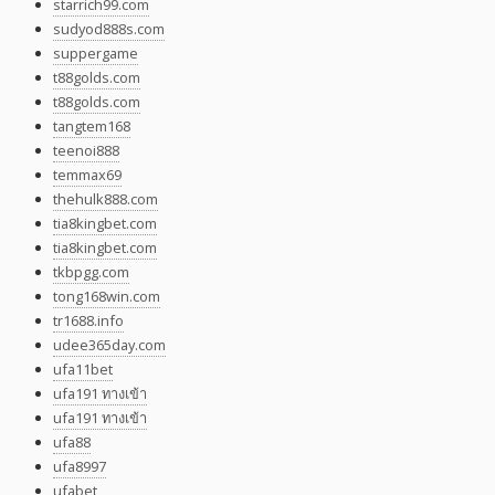
starrich99.com
sudyod888s.com
suppergame
t88golds.com
t88golds.com
tangtem168
teenoi888
temmax69
thehulk888.com
tia8kingbet.com
tia8kingbet.com
tkbpgg.com
tong168win.com
tr1688.info
udee365day.com
ufa11bet
ufa191 ทางเข้า
ufa191 ทางเข้า
ufa88
ufa8997
ufabet