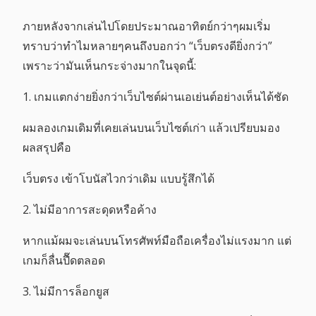
ภายหลังจากเล่นไปโดยประมาณอาทิตย์กว่าๆผมเริ่ม
ทราบว่าทำไมหลายๆคนถึงบอกว่า “เว็บตรงดียิ่งกว่า”
เพราะว่ามันเห็นกระจ่างมากในจุดนี้:
1. เกมแตกง่ายยิ่งกว่าเว็บไซต์ผ่านเอเย่นต์อย่างเห็นได้ชัด
ผมลองเกมเดิมที่เคยเล่นบนเว็บไซต์เก่า แล้วเปรียบมอง
ผลสรุปคือ
เว็บตรง เข้าโบนัสไวกว่าเดิม แบบรู้สึกได้
2. ไม่มีอาการสะดุดหรือค้าง
หากแม้ผมจะเล่นบนโทรศัพท์มือถือเครื่องไม่แรงมาก แต่
เกมก็ลื่นปื๊ดตลอด
3. ไม่มีการล็อกยูส