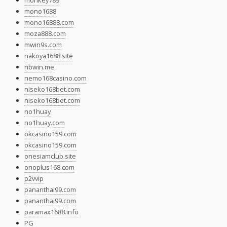
mono1688
mono16888.com
moza888.com
mwin9s.com
nakoya1688.site
nbwin.me
nemo168casino.com
niseko168bet.com
niseko168bet.com
no1huay
no1huay.com
okcasino159.com
okcasino159.com
onesiamclub.site
onoplus168.com
p2vvip
pananthai99.com
pananthai99.com
paramax1688.info
PG