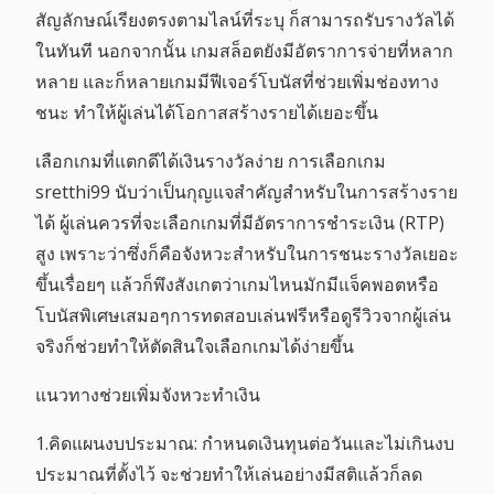
สัญลักษณ์เรียงตรงตามไลน์ที่ระบุ ก็สามารถรับรางวัลได้
ในทันที นอกจากนั้น เกมสล็อตยังมีอัตราการจ่ายที่หลาก
หลาย และก็หลายเกมมีฟีเจอร์โบนัสที่ช่วยเพิ่มช่องทาง
ชนะ ทำให้ผู้เล่นได้โอกาสสร้างรายได้เยอะขึ้น
เลือกเกมที่แตกดีได้เงินรางวัลง่าย การเลือกเกม
sretthi99 นับว่าเป็นกุญแจสำคัญสำหรับในการสร้างราย
ได้ ผู้เล่นควรที่จะเลือกเกมที่มีอัตราการชำระเงิน (RTP)
สูง เพราะว่าซึ่งก็คือจังหวะสำหรับในการชนะรางวัลเยอะ
ขึ้นเรื่อยๆ แล้วก็พึงสังเกตว่าเกมไหนมักมีแจ็คพอตหรือ
โบนัสพิเศษเสมอๆการทดสอบเล่นฟรีหรือดูรีวิวจากผู้เล่น
จริงก็ช่วยทำให้ตัดสินใจเลือกเกมได้ง่ายขึ้น
แนวทางช่วยเพิ่มจังหวะทำเงิน
1.คิดแผนงบประมาณ: กำหนดเงินทุนต่อวันและไม่เกินงบ
ประมาณที่ตั้งไว้ จะช่วยทำให้เล่นอย่างมีสติแล้วก็ลด