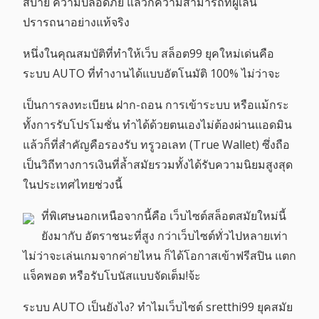
สบาย ความปลอดภัย แล้วก็ความสามารถที่ผู้เล่น
ปรารถนาอย่างแท้จริง
หนึ่งในคุณสมบัติที่ทำให้เว็บ สล็อต99 ยุคใหม่เด่นคือ
ระบบ AUTO ที่ทำงานได้แบบอัตโนมัติ 100% ไม่ว่าจะ
เป็นการลงทะเบียน ฝาก-ถอน การเข้าระบบ หรือแม้กระ
ทั้งการรับโปรโมชั่น ทำได้ด้วยตนเองไม่ต้องผ่านแอดมิน
แล้วก็ที่สำคัญคือรองรับ ทรูวอเลท (True Wallet) ซึ่งถือ
เป็นวิถีทางการเงินที่ล้ำสมัยรวมทั้งได้รับความนิยมสูงสุด
ในประเทศไทยช่วงนี้
ที่พิเศษนอกเหนือจากนี้คือ เว็บไซต์สล็อตสมัยใหม่นี้
ยังมากับ อัตราชนะที่สูง กว่าเว็บไซต์ทั่วไปหลายเท่า
ไม่ว่าจะเล่นเกมจากค่ายไหน ก็ได้โอกาสเข้าฟรีสปิน แตก
แจ็คพอต หรือรับโบนัสแบบจัดเต็ม!จ้ะ
ระบบ AUTO เป็นยังไง? ทำไมเว็บไซต์ sretthi99 ยุคสมัย