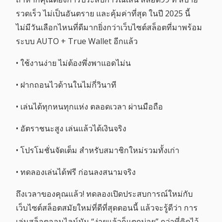
รวดเร็ว ไม่เป็นอันตราย และคุ้มค่าที่สุด ในปี 2025 นี้
ไม่มีวันเลือกไหนที่ดีมากยิ่งกว่าเว็บไซต์สล็อตที่มาพร้อม
ระบบ AUTO + True Wallet อีกแล้ว
• ใช้งานง่าย ไม่ต้องพึ่งพาแอดไม่น
• ฝากถอนไวด้านในไม่กี่วินาที
• เล่นได้ทุกหนทุกแห่ง ตลอดเวลา ผ่านมือถือ
• อัตราชนะสูง เล่นแล้วได้เงินจริง
• โปรโมชั่นจัดเต็ม สำหรับสมาชิกใหม่รวมทั้งเก่า
• ทดลองเล่นได้ฟรี ก่อนลงสนามจริง
ถึงเวลาของคุณแล้ว! ทดลองเปิดประสบการณ์ใหม่กับ
เว็บไซต์สล็อตสมัยใหม่ที่ดีที่สุดตอนนี้ แล้วจะรู้ดีว่า การ
เล่นสล็อตออนไลน์มัน “ง่ายแล้วก็แตกบ่อย” กว่าที่คิดไว้