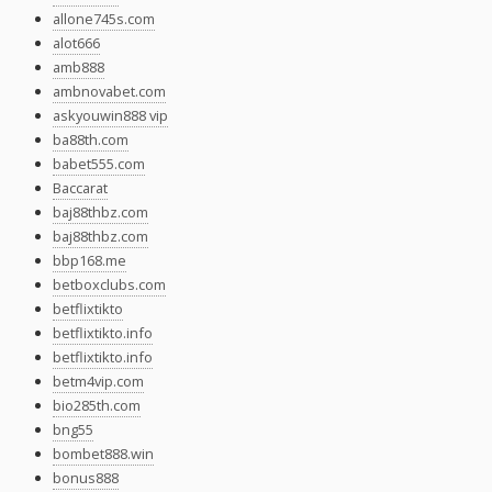
allone745s.com
alot666
amb888
ambnovabet.com
askyouwin888 vip
ba88th.com
babet555.com
Baccarat
baj88thbz.com
baj88thbz.com
bbp168.me
betboxclubs.com
betflixtikto
betflixtikto.info
betflixtikto.info
betm4vip.com
bio285th.com
bng55
bombet888.win
bonus888