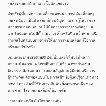
• สล็อตแตกหนักทุกเกม โบนัสแจกจริง
สำหรับผู้ที่มองหา เกมสล็อตแตกหนัก การเล่นสล็อตทรู
วอเลทนับว่าเป็นตัวเลือกที่ตอบปัญหา เพราะผู้ให้บริการ
หลายรายออกแบบเกมให้มีอัตราการจ่ายรางวัลสูง และ
แจกโบนัสแบบไม่มีกั๊ก ไม่ว่าจะเป็นฟรีสปิน แจ็คพอต หรือ
รางวัลโบนัสแบบต่างๆทำให้ทุกการหมุนสล็อตมีโอกาส
สร้างผลกำไรจริง
เกมแต่ละเกม sretthi99 ยังมีธีมและก็ฟีพบร์ที่หลาก
หลาย เพิ่มความเพลิดเพลินและไม่จำเจ ตัวอย่างเช่น
ฟีเจอร์โบนัสในเกม การสะสมสัญลักษณ์พิเศษ หรือการ
ลุ้นรางวัลแจ็คพอตแบบโปรเกรสซีฟ ยิ่งผู้เล่นรู้จักแนวทาง
การบริหารเงินที่ใช้ในการเดิมพัน ยิ่งสามารถเพิ่มช่อง
ทางทำกำไรจากเกมสล็อตได้มากขึ้น
• ระบบปลอดภัย มั่นใจทุกการเล่น