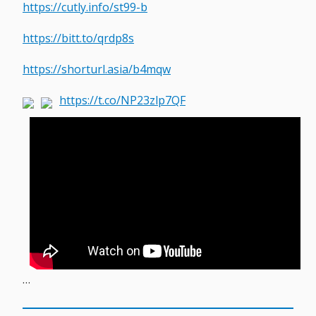
https://cutly.info/st99-b
https://bitt.to/qrdp8s
https://shorturl.asia/b4mqw
https://t.co/NP23zlp7QF
…