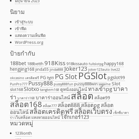
มิถุนายน 2023
นิยาม
เข้าสู่ระบบ
เข้าฟีด
แสดงความเห็นฟีด
WordPress.org
ป้ายกำกับ
918Kiss
188bet
happy168
188betth
918kissauto
fullslotpg
Joker123
hengjing168
jinda55
jinda888
joker123auto
live22
PGSlot
PG Slot
PG
pgslot99
okcasino เครดิตฟรี
Pg99
Pussy888
Slot
pussy888win
PunPro777
pussy888fun
sagame
บาคา
Slotxo
ทางเข้าpg
ดูหนังออนไลน์
slot168
tangtem168
สล็อต
ร่า
บาคาร่าออนไลน์
สล็อต99
บาคาร่า168
สล็อต168
สล็อต888
สล็อตpg
สล็อต
สล็อต777
สล็อตเครดิตฟรี
สล็อตเว็บตรง
ออนไลน์
เซ็กซี่บาคา
โจ๊กเกอร์123
เว็บสล็อต
แทงหวยออนไลน์
ร่า
หมวดหมู่
123lionth