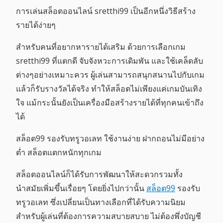
การเล่นสล็อตออนไลน์ sretthi99 เป็นอีกหนึ่งวิธีสร้าง
รายได้ง่ายๆ
สำหรับคนที่อยากหารายได้เสริม ด้วยการเลือกเกม
sretthi99 ที่แตกดี จับจังหวะการเดิมพัน และใช้เคล็ดลับ
ต่างๆอย่างเหมาะควร ผู้เล่นสามารถสนุกสนานไปกับเกม
แล้วก็รับรางวัลได้จริง ทำให้สล็อตไม่เพียงแค่เกมบันเทิง
ใจ แม้กระนั้นยังเป็นเครื่องมือสร้างรายได้ที่ทุกคนเข้าถึง
ได้
สล็อต99 รองรับทรูวอเลท ใช้งานง่าย ฝากถอนไม่มีอย่าง
ต่ำ สล็อตแตกหนักทุกเกม
สล็อตออนไลน์ก็ได้รับการพัฒนาให้สะดวกรวมทั้ง
นำสมัยเพิ่มขึ้นเรื่อยๆ โดยยิ่งไปกว่านั้น
สล็อต99
รองรับ
ทรูวอเลท ซึ่งเปลี่ยนเป็นทางเลือกที่ได้รับความนิยม
สำหรับผู้เล่นที่ต้องการความสบายสบาย ไม่ต้องพึ่งบัญชี