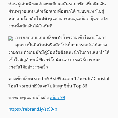
ซ้อน ผู้เล่นเพียงแต่ลงทะเบียนสมัครสมาชิก เพิ่มเติมเงิน
ผ่านทรูวอเลท แล้วเลือกเกมที่อยากได้ ระบบจะพาไปสู่
หน้าเกมโดยอัตโนมัติ คุณสามารถหมุนสล็อต ลุ้นรางวัล
รวมทั้งเบิกเงินได้ในทันที
การออกแบบเกม สล็อต ยังย้ำความเข้าใจง่าย ไม่ว่า
คุณจะเป็นมือใหม่หรือมือโปรก็สามารถเล่นได้อย่าง
ง่ายดาย ตัวเกมมักมีคู่มือหรือข้อแนะนำในการเล่น ทำให้
เข้าใจสัญลักษณ์ ฟีเจอร์โบนัส และกรรมวิธีการชนะ
รางวัลได้อย่างรวดเร็ว
ทางเข้าสล็อต sretthi99 st99b.com 12 ธ.ค. 67 Christal
โอนไว sretthi99แจกโบนัสทุกซีซั่น Top 86
ขอขอบคุณมากอ้างอิง
สล็อต99
https://rebrand.ly/st99-b