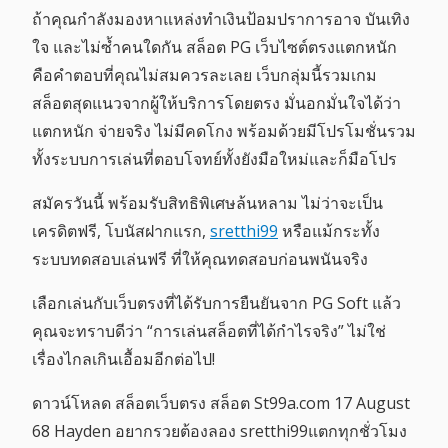
ถ้าคุณกำลังมองหาแหล่งทำเงินป้อมปราการอาจ บันเทิง
ใจ และไม่ซ้ำคนใดกัน สล็อต PG เว็บไซต์ตรงแตกหนัก
คือคำตอบที่คุณไม่สมควรละเลย เว็บกลุ่มนี้รวมเกม
สล็อตสุดแนวจากผู้ให้บริการโดยตรง มั่นอกมั่นใจได้ว่า
แตกหนัก จ่ายจริง ไม่มีคดโกง พร้อมด้วยมีโปรโมชั่นรวม
ทั้งระบบการเล่นที่ตอบโจทย์ทั้งยังมือใหม่และก็มือโปร
สมัครวันนี้ พร้อมรับสิทธิพิเศษล้นหลาม ไม่ว่าจะเป็น
เครดิตฟรี, โบนัสฝากแรก,
sretthi99
หรือแม้กระทั้ง
ระบบทดสอบเล่นฟรี ที่ให้คุณทดสอบก่อนพนันจริง
เลือกเล่นกับเว็บตรงที่ได้รับการยืนยันจาก PG Soft แล้ว
คุณจะทราบดีว่า “การเล่นสล็อตที่ได้กำไรจริง” ไม่ใช่
เรื่องไกลเกินเอื้อมอีกต่อไป!
ดาวน์โหลด สล็อตเว็บตรง สล็อต St99a.com 17 August
68 Hayden อยากรวยต้องลอง sretthi99แตกทุกชั่วโมง