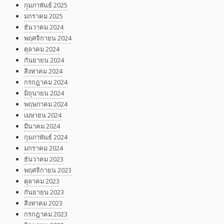
กุมภาพันธ์ 2025
มกราคม 2025
ธันวาคม 2024
พฤศจิกายน 2024
ตุลาคม 2024
กันยายน 2024
สิงหาคม 2024
กรกฎาคม 2024
มิถุนายน 2024
พฤษภาคม 2024
เมษายน 2024
มีนาคม 2024
กุมภาพันธ์ 2024
มกราคม 2024
ธันวาคม 2023
พฤศจิกายน 2023
ตุลาคม 2023
กันยายน 2023
สิงหาคม 2023
กรกฎาคม 2023