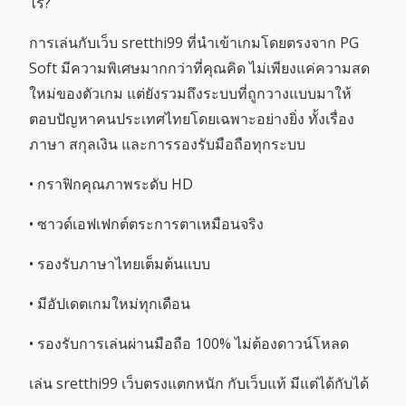
ไร?
การเล่นกับเว็บ sretthi99 ที่นำเข้าเกมโดยตรงจาก PG
Soft มีความพิเศษมากกว่าที่คุณคิด ไม่เพียงแค่ความสด
ใหม่ของตัวเกม แต่ยังรวมถึงระบบที่ถูกวางแบบมาให้
ตอบปัญหาคนประเทศไทยโดยเฉพาะอย่างยิ่ง ทั้งเรื่อง
ภาษา สกุลเงิน และการรองรับมือถือทุกระบบ
• กราฟิกคุณภาพระดับ HD
• ซาวด์เอฟเฟกต์ตระการตาเหมือนจริง
• รองรับภาษาไทยเต็มต้นแบบ
• มีอัปเดตเกมใหม่ทุกเดือน
• รองรับการเล่นผ่านมือถือ 100% ไม่ต้องดาวน์โหลด
เล่น sretthi99 เว็บตรงแตกหนัก กับเว็บแท้ มีแต่ได้กับได้