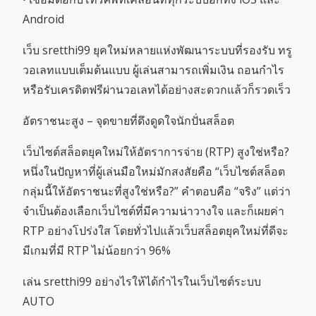
Android
เว็บ sretthi99 ยุคใหม่หลายแห่งพัฒนาระบบที่รองรับ ทรู
วอเลทแบบเต็มต้นแบบ ผู้เล่นสามารถเพิ่มเงิน ถอนกำไร
หรือรับเครดิตฟรีผ่านวอเลทได้อย่างสะดวกแล้วก็รวดเร็ว
อัตราชนะสูง – จุดขายที่ดึงดูดใจนักปั่นสล็อต
เว็บไซต์สล็อตยุคใหม่ให้อัตราการจ่าย (RTP) สูงใช่หรือ?
หนึ่งในปัญหาที่ผู้เล่นมือใหม่มักสงสัยคือ “เว็บไซต์สล็อต
กลุ่มนี้ให้อัตราชนะที่สูงใช่หรือ?” คำตอบคือ “จริง” แต่ว่า
จำเป็นต้องเลือกเว็บไซต์ที่มีความน่าวางใจ และก็เผยค่า
RTP อย่างโปร่งใส โดยทั่วไปแล้วเว็บสล็อตยุคใหม่ที่ดีจะ
มีเกมที่มี RTP ไม่น้อยกว่า 96%
เล่น sretthi99 อย่างไรให้ได้กำไรในเว็บไซต์ระบบ
AUTO