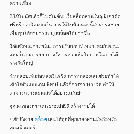
ความเสี่ยง
2.ใช้โบนัสแล้วก็โปรโมชั่น: เว็บสล็อตส่วนใหญ่มีเครดิต
ฟรีหรือโบนัสฝากเงิน การใช้โบนัสเหล่านี้สามารถช่วย
เพิ่มทุนให้สามารถหมุนสล็อตได้มากขึ้น
3.จับจังหวะการพนัน: การปรับเบทให้เหมาะสมกับขณะ
และก็รอบการออกรางวัล จะช่วยเพิ่มโอกาสในการได้
รางวัลใหญ่
4.ทดสอบเล่นก่อนลงเงินจริง: การทดลองเล่นช่วยทำให้
เข้าใจต้นแบบเกม ฟีพบร์ แล้วก็การจ่ายรางวัล ทำให้
สามารถวางแผนเล่นได้อย่างแม่นยำ
จุดเด่นของการเล่น sretthi99 สร้างรายได้
• เข้าถึงง่าย:
สล็อต
เล่นได้ทุกที่ทุกเวลาผ่านมือถือหรือ
คอมพิวเตอร์