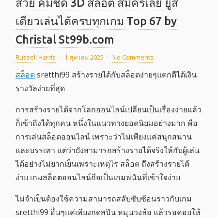
สวย คมชัด 3D สล็อต สมัครเลย ยูส
เดียวเล่นได้ครบทุกเกม Top 67 by
Christal St99b.com
Russell Harris
·
1 ตุลาคม 2025
·
No Comments
สล็อต
sretthi99 สร้างรายได้กับสล็อตง่ายๆแตกดีได้เงิน
รางวัลง่ายที่สุด
การสร้างรายได้จากโลกออนไลน์เปลี่ยนเป็นเรื่องง่ายแล้ว
ก็เข้าถึงได้ทุกคน หนึ่งในแนวทางยอดนิยมอย่างมาก คือ
การเล่นสล็อตออนไลน์ เพราะว่าไม่เพียงแค่สนุกสนาน
และบรรเทา แต่ว่ายังสามารถสร้างรายได้จริงให้กับผู้เล่น
ได้อย่างไม่ยากเย็นเพราะเหตุไร สล็อต ถึงสร้างรายได้
ง่าย เกมสล็อตออนไลน์ถือเป็นเกมพนันที่เข้าใจง่าย
ไม่จำเป็นต้องใช้ความสามารถสลับซับซ้อนราวกับเกม
sretthi99 อื่นๆแค่เพียงกดสปิน หมุนวงล้อ แล้วรอคอยให้