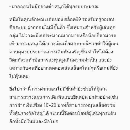
• ฝากถอนไม่มีอย่างต่ำ สนุกได้ทุกงบประมาณ
หนึ่งในคุณลักษณะเด่นของ สล็อต99 รองรับทรูวอเลท
คือระบบ ฝากถอนไม่มีขั้นต่ำ ซึ่งเหมาะสำหรับผู้เล่นทุก
กลุ่ม ไม่ว่าจะมีงบประมาณมากมายหรือน้อยก็สามารถ
เข้ามาร่วมสนุกได้อย่างเต็มเปี่ยม ระบบนี้ช่วยทำให้ผู้เล่น
ควบคุมงบประมาณการเดิมพันเจริญขึ้น ทำให้ไม่ต้อง
วิตกกังวลหัวข้อการลงทุนสูงเกินความจำเป็น และยัง
เหมาะกับคนที่อยากทดลองเล่นสล็อตใหม่ๆหรือเกมที่ยัง
ไม่คุ้นเคย
ยิ่งไปกว่านี้ การฝากถอนไม่มีขั้นต่ำยังช่วยให้ผู้เล่น
สามารถวางแผนการเดิมพันแบบยืดหยุ่น ยกตัวอย่างเช่น
การฝากเงินเพียง 10–20 บาทก็สามารถหมุนสล็อตรวม
ทั้งลุ้นรางวัลใหญ่ได้ ระบบนี้จึงตอบโจทย์ผู้เล่นทุกระดับ
อีกทั้งมือใหม่และมือโปร