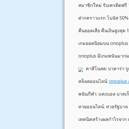
สมาชิกใหม่ รับเครดิตฟรี 
ฝากคราวแรก โบนัส 50% 
คืนยอดเสีย คืนเงินสูงสุ
เกมยอดนิยมบน onoplus
onoplus มีเกมพนันมากมา
คาสิโนสด: บาคาร่า รู
สล็อตออนไลน์:
onoplus 
พนันกีฬา: แทงบอล บาสเก็
หวยออนไลน์: หวยรัฐบาล ส
เทคนิคสร้างผลกำไรจาก 