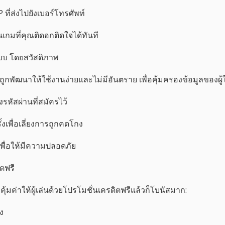
ที่ส่งไปยังเบอร์โทรศัพท์
นเกมที่คุณติดอกติดใจได้ทันที
บบ โดยสวัสดิภาพ
กพัฒนาให้ใช้งานง่ายและไม่มีอันตราย เพื่อคุ้มครองข้อมูลของผู้ใ
รหัสผ่านที่สมัครไว้
งเพื่อเลี่ยงการถูกคดโกง
เพื่อให้มีความปลอดภัย
ตฟรี
้มค่าให้ผู้เล่นด้วยโปรโมชั่นเครดิตฟรีแล้วก็โบนัสมาก:
ง