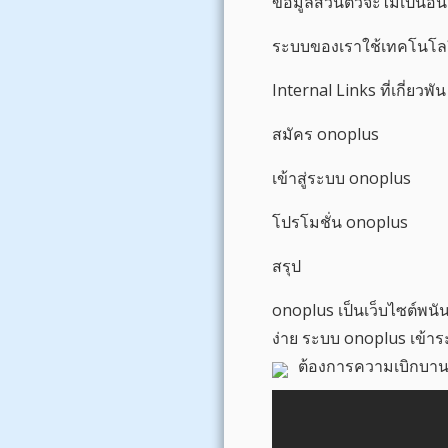
ข้อมูลส่วนตัวจะไม่เป็นอั
ระบบของเราใช้เทคโนโลยี
Internal Links ที่เกี่ยวพัน
สมัคร onoplus
เข้าสู่ระบบ onoplus
โปรโมชั่น onoplus
สรุป
onoplus เป็นเว็บไซต์พนั
ง่าย ระบบ onoplus เข้าระ
ต้องการความเบิกบาน