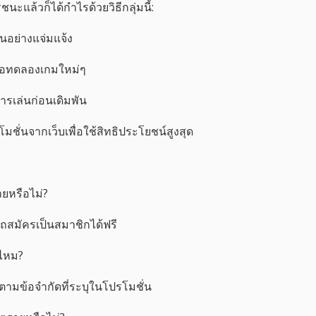
นะแล้วก็ได้กำไรด้วยวิธีกลุ่มนี้:
อย่างแจ่มแจ้ง
พื่อทดลองเกมใหม่ๆ
ารเล่นก่อนเดิมพัน
ชั่นจากเว็บเพื่อใช้สิทธิประโยชน์สูงสุด
ายหรือไม่?
รถสมัครเป็นสมาชิกได้ฟรี
ไหม?
ิตามข้อจำกัดที่ระบุในโปรโมชั่น