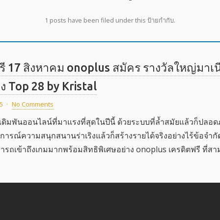
1 posts have been filed under this ป้ายกำกับ.
รี 17 สิงหาคม onoplus สมัคร รางวัลใหญ่มาเ
อง Top 28 by Kristal
5
·
No Comments
มพันออนไลน์ที่มาแรงที่สุดในปีนี้ ด้วยระบบที่ล้ำสมัยแล้วก็ปลอดภั
รณ์ความสนุกสนานร่าเริงแล้วก็สร้างรายได้จริงอย่างไร้ข้อจำกัด เ
รถเข้าถึงเกมมากพร้อมสิทธิพิเศษอย่าง onoplus เครดิตฟรี ที่สาม