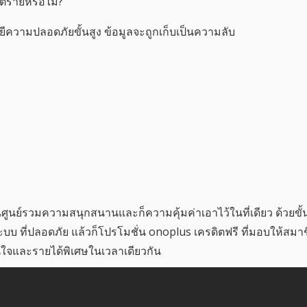
นตรายหรือไม่?
ความปลอดภัยขั้นสูง ข้อมูลจะถูกเก็บเป็นความลับ
นศูนย์รวมความสนุกสนานและก็ความคุ้มค่าเอาไว้ในที่เดียว ด้วยข
บบ ที่ปลอดภัย แล้วก็โปรโมชั่น onoplus เครดิตฟรี ที่มอบให้สมาชิ
ใจและรายได้พิเศษในเวลาเดียวกัน