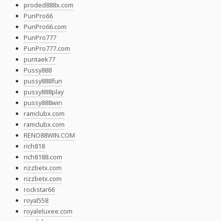
proded888x.com
PunPro66
PunPro66.com
PunPro777
PunPro777.com
puntaek77
Pussy888
pussy888fun
pussy888play
pussy888win
ramclubx.com
ramclubx.com
RENO88WIN.COM
rich818
rich8188.com
rizzbetx.com
rizzbetx.com
rockstar66
royal558
royaleluxee.com