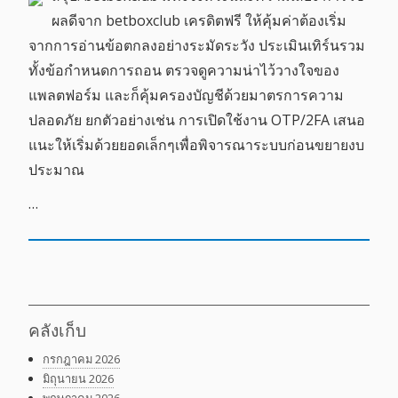
ผลดีจาก betboxclub เครดิตฟรี ให้คุ้มค่าต้องเริ่ม
จากการอ่านข้อตกลงอย่างระมัดระวัง ประเมินเทิร์นรวม
ทั้งข้อกำหนดการถอน ตรวจดูความน่าไว้วางใจของ
แพลตฟอร์ม และก็คุ้มครองบัญชีด้วยมาตรการความ
ปลอดภัย ยกตัวอย่างเช่น การเปิดใช้งาน OTP/2FA เสนอ
แนะให้เริ่มด้วยยอดเล็กๆเพื่อพิจารณาระบบก่อนขยายงบ
ประมาณ
…
คลังเก็บ
กรกฎาคม 2026
มิถุนายน 2026