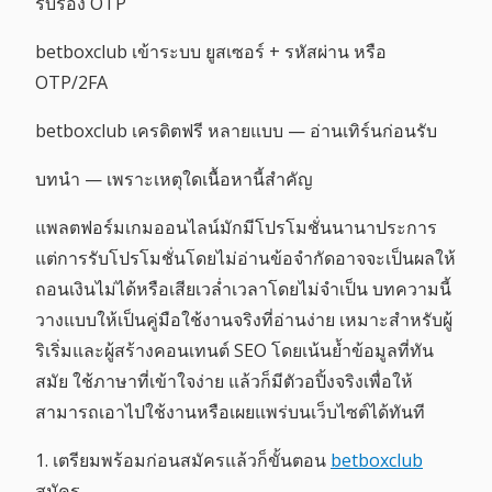
รับรอง OTP
betboxclub เข้าระบบ ยูสเซอร์ + รหัสผ่าน หรือ
OTP/2FA
betboxclub เครดิตฟรี หลายแบบ — อ่านเทิร์นก่อนรับ
บทนำ — เพราะเหตุใดเนื้อหานี้สำคัญ
แพลตฟอร์มเกมออนไลน์มักมีโปรโมชั่นนานาประการ
แต่การรับโปรโมชั่นโดยไม่อ่านข้อจำกัดอาจจะเป็นผลให้
ถอนเงินไม่ได้หรือเสียเวล่ำเวลาโดยไม่จำเป็น บทความนี้
วางแบบให้เป็นคู่มือใช้งานจริงที่อ่านง่าย เหมาะสำหรับผู้
ริเริ่มและผู้สร้างคอนเทนต์ SEO โดยเน้นย้ำข้อมูลที่ทัน
สมัย ใช้ภาษาที่เข้าใจง่าย แล้วก็มีตัวอปิ้งจริงเพื่อให้
สามารถเอาไปใช้งานหรือเผยแพร่บนเว็บไซต์ได้ทันที
1. เตรียมพร้อมก่อนสมัครแล้วก็ขั้นตอน
betboxclub
สมัคร