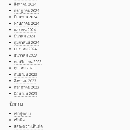
สิงหาคม 2024
กรกฎาคม 2024
มิถุนายน 2024
พฤษภาคม 2024
เมษายน 2024
มีนาคม 2024
กุมภาพันธ์ 2024
มกราคม 2024
ธันวาคม 2023
พฤศจิกายน 2023
ตุลาคม 2023
กันยายน 2023
สิงหาคม 2023
กรกฎาคม 2023
มิถุนายน 2023
นิยาม
เข้าสู่ระบบ
เข้าฟีด
แสดงความเห็นฟีด