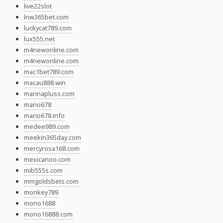
live22slot
lnw365bet.com
luckycat789.com
lux555.net
m4newonline.com
m4newonline.com
mac1bet789.com
macau888.win
marinapluss.com
mario678
mario678.info
medee989.com
meekin365day.com
mercyrosa168.com
mexicanoo.com
mib555s.com
mmgoldsbets.com
monkey789
mono1688
mono16888.com