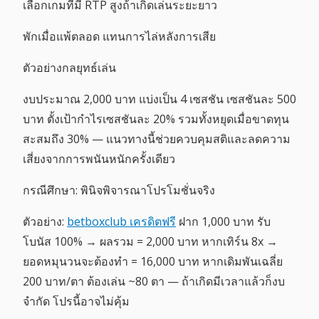
เลือกเกมที่มี RTP สูงถ้าเกิดเล่นระยะยาว
พักเมื่อแพ้ตลอด แทนการไล่หลังการเสีย
ตัวอย่างกลยุทธ์เล่น
งบประมาณ 2,000 บาท แบ่งเป็น 4 เซสชัน เซสชันละ 500
บาท ตั้งเป้ากำไรเซสชันละ 20% รวมทั้งหยุดเมื่อขาดทุน
สะสมถึง 30% — แนวทางนี้ช่วยควบคุมสติและลดความ
เสี่ยงจากการพนันหนักครั้งเดียว
กรณีศึกษา: พินิจพิจารณาโปรโมชั่นจริง
ตัวอย่าง:
betboxclub เครดิตฟรี
ฝาก 1,000 บาท รับ
โบนัส 100% → ผลรวม = 2,000 บาท หากเทิร์น 8x →
ยอดหมุนวนจะต้องทำ = 16,000 บาท หากเดิมพันเฉลี่ย
200 บาท/ตา ต้องเล่น ~80 ตา — ถ้าเกิดมีเวลาแล้วก็งบ
จำกัด โปรนี้อาจไม่คุ้ม