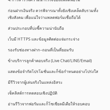
ก่อนฝากเงินจริง ควรพิจารณาทั้งยังเชิงเคล็ดลับรวมทั้ง
เชิงสังคม เพื่อแน่ใจว่าแพลตฟอร์มเชื่อถือได้
ส่วนประกอบที่บ่งชี้ความน่านับถือ
เว็บมี HTTPS และข้อมูลติดต่อแจ่มกระจ่าง
รองรับช่องทางฝาก–ถอนที่เป็นที่ยอมรับ
ข้างบริการลูกค้าตอบจริง (Live Chat/LINE/Email)
แสดงข้อจำกัดโปรโมชั่นและก็ข้อกำหนดอย่างโปร่งใส
มีรีวิวจากผู้เล่นจริงในแหล่งอิสระ
เช็คลิสต์การทดสอบเชิงปฏิบัติ
อ่านรีวิวจากฟอรัมและก็โซเชียลมีเดียให้รอบคอบ