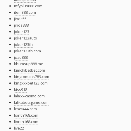
infyplus888.com
item388.com
Jinda55
jinda888
Joker123
joker123auto
joker123th
Joker123th.com
juad888
khumsup888.me
kimchibetbet.com
kingromans789.com
kingxxxbet123.com
kiss918
lala55-casino.com
lalikabetsgame.com
lcbet444.com
lionth168.com
lionth168.com
live22