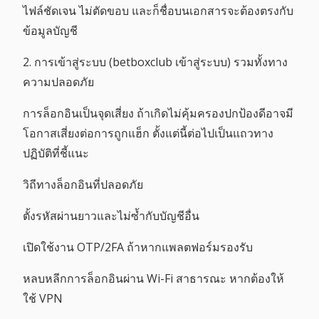
ไฟล์ชัดเจน ไม่ตัดขอบ และก็ชื่อบนเอกสารจะต้องตรงกับ
ข้อมูลบัญชี
2. การเข้าสู่ระบบ (betboxclub เข้าสู่ระบบ) รวมทั้งทาง
ความปลอดภัย
การล็อกอินเป็นจุดเสี่ยง ถ้าเกิดไม่คุ้มครองปกป้องดีอาจมี
โอกาสเสี่ยงต่อการถูกแฮ็ก ตั้งแต่นี้ต่อไปเป็นแถวทาง
ปฏิบัติที่ชี้แนะ
วิถีทางล็อกอินที่ปลอดภัย
ตั้งรหัสผ่านยาวและไม่ซ้ำกับบัญชีอื่น
เปิดใช้งาน OTP/2FA ถ้าหากแพลตฟอร์มรองรับ
หลบหลีกการล็อกอินผ่าน Wi-Fi สาธารณะ หากต้องให้
ใช้ VPN