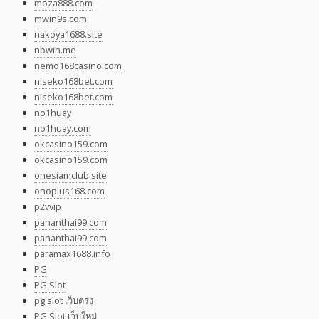
moza888.com
mwin9s.com
nakoya1688.site
nbwin.me
nemo168casino.com
niseko168bet.com
niseko168bet.com
no1huay
no1huay.com
okcasino159.com
okcasino159.com
onesiamclub.site
onoplus168.com
p2vvip
pananthai99.com
pananthai99.com
paramax1688.info
PG
PG Slot
pg slot เว็บตรง
PG Slot เว็บใหม่