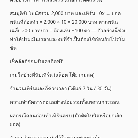
สมมุติรับโบนัสรวม 2,000 บาท และเทิร์น 10x → ยอด
พนันที่ต้องทำ = 2,000 × 10 = 20,000 บาท หากพนัน
เฉลี่ย 200 บาท/ตา = ต้องเล่น ~100 ตา — ตัวอย่างนี้ช่วย
ทำให้ประเมินเวลาและงบที่จำเป็นต้องใช้ก่อนรับโปรโม
ชั่น
เช็คลิสต์ก่อนรับเครดิตฟรี
เกมใดบ้างที่นับเทิร์น (สล็อต โต๊ะ เกมสด)
จำนวนเทิร์นและก็ช่วงเวลา (ได้แก่ 7 วัน / 30 วัน)
ความจำกัดการถอนอย่างน้อยรวมทั้งเพดานการถอน
ผลกรณีถอนก่อนทำเทิร์นครบ (มักตัดโบนัสหรือยกเลิก
ยอด)
4. การสำรวจความน่าไว้ใจของแพลตฟอร์ม