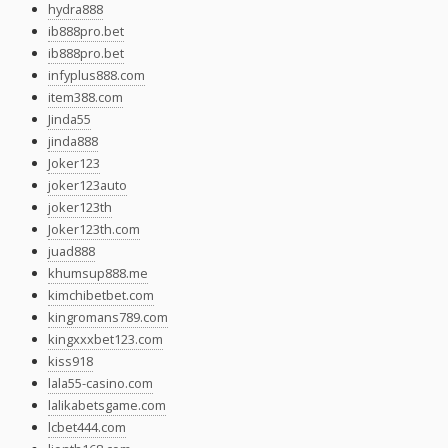
hydra888
ib888pro.bet
ib888pro.bet
infyplus888.com
item388.com
Jinda55
jinda888
Joker123
joker123auto
joker123th
Joker123th.com
juad888
khumsup888.me
kimchibetbet.com
kingromans789.com
kingxxxbet123.com
kiss918
lala55-casino.com
lalikabetsgame.com
lcbet444.com