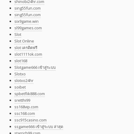
shinobi24hr.com
sing55fun.com
sing55fun.com
six9game.win
sl99games.com
Slot
Slot Online
slot เครดิตฟรี
slot1111ok.com
slot168
Slotgame666 เข้าสู่ระบบ
Slotxo
slotxo24hr
soibet
spbetflik888.com
sretthi99
ss168vip.com
ssc168.com
ssc915casino.com
ssgame666 เข้าสู่ระบบ ล่าสุด
starrich99.com