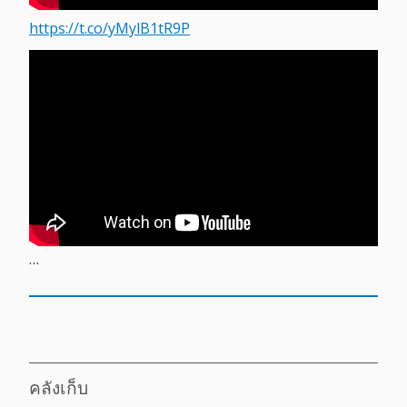
https://t.co/yMylB1tR9P
…
คลังเก็บ