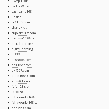
bwvip4.com
carlo999.net
cashgame168
Casino
cc11388.com
chang7777
cupcake88x.com
daruma1688.com
digital learning
digital learning
dr888
dr888bet.com
dr888bet.com
ek4567.com
etbet16888.com
eu369clubs.com
fafa 123 slot
faro168
fcharoenkit168.com
fcharoenkit168.com
finnivips.com