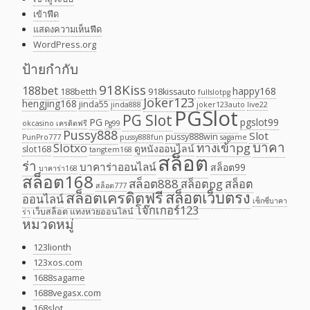
เข้าฟีด
แสดงความเห็นฟีด
WordPress.org
ป้ายกำกับ
918Kiss
188bet
happy168
188betth
918kissauto
fullslotpg
Joker123
hengjing168
jinda55
jinda888
joker123auto
live22
PGSlot
PG Slot
PG
pgslot99
okcasino เครดิตฟรี
Pg99
Pussy888
Slot
pussy888win
PunPro777
pussy888fun
sagame
บาคา
Slotxo
ทางเข้าpg
ดูหนังออนไลน์
slot168
tangtem168
สล็อต
ร่า
บาคาร่าออนไลน์
สล็อต99
บาคาร่า168
สล็อต168
สล็อต888
สล็อตpg
สล็อต
สล็อต777
สล็อตเครดิตฟรี
สล็อตเว็บตรง
ออนไลน์
เซ็กซี่บาคา
โจ๊กเกอร์123
เว็บสล็อต
แทงหวยออนไลน์
ร่า
หมวดหมู่
123lionth
123xos.com
1688sagame
1688vegasx.com
168slot