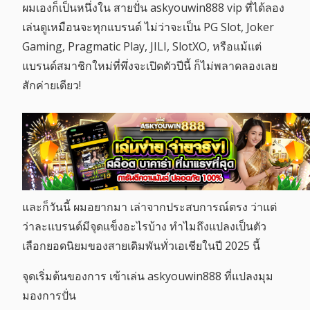
ผมเองก็เป็นหนึ่งใน สายปั่น askyouwin888 vip ที่ได้ลอง
เล่นดูเหมือนจะทุกแบรนด์ ไม่ว่าจะเป็น PG Slot, Joker
Gaming, Pragmatic Play, JILI, SlotXO, หรือแม้แต่
แบรนด์สมาชิกใหม่ที่พึ่งจะเปิดตัวปีนี้ ก็ไม่พลาดลองเลย
สักค่ายเดียว!
และก็วันนี้ ผมอยากมา เล่าจากประสบการณ์ตรง ว่าแต่
ว่าละแบรนด์มีจุดแข็งอะไรบ้าง ทำไมถึงแปลงเป็นตัว
เลือกยอดนิยมของสายเดิมพันทั่วเอเชียในปี 2025 นี้
จุดเริ่มต้นของการ เข้าเล่น askyouwin888 ที่แปลงมุม
มองการปั่น