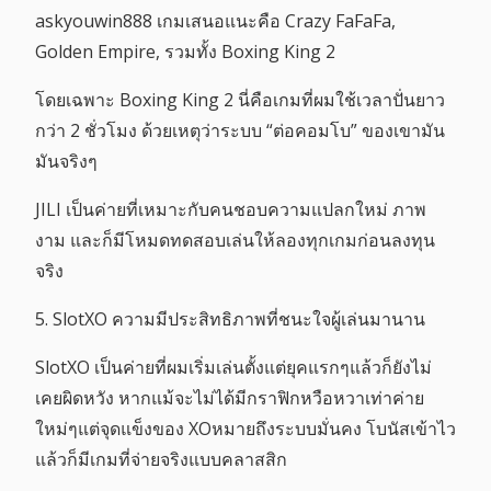
askyouwin888 เกมเสนอแนะคือ Crazy FaFaFa,
Golden Empire, รวมทั้ง Boxing King 2
โดยเฉพาะ Boxing King 2 นี่คือเกมที่ผมใช้เวลาปั่นยาว
กว่า 2 ชั่วโมง ด้วยเหตุว่าระบบ “ต่อคอมโบ” ของเขามัน
มันจริงๆ
JILI เป็นค่ายที่เหมาะกับคนชอบความแปลกใหม่ ภาพ
งาม และก็มีโหมดทดสอบเล่นให้ลองทุกเกมก่อนลงทุน
จริง
5. SlotXO ความมีประสิทธิภาพที่ชนะใจผู้เล่นมานาน
SlotXO เป็นค่ายที่ผมเริ่มเล่นตั้งแต่ยุคแรกๆแล้วก็ยังไม่
เคยผิดหวัง หากแม้จะไม่ได้มีกราฟิกหวือหวาเท่าค่าย
ใหม่ๆแต่จุดแข็งของ XOหมายถึงระบบมั่นคง โบนัสเข้าไว
แล้วก็มีเกมที่จ่ายจริงแบบคลาสสิก