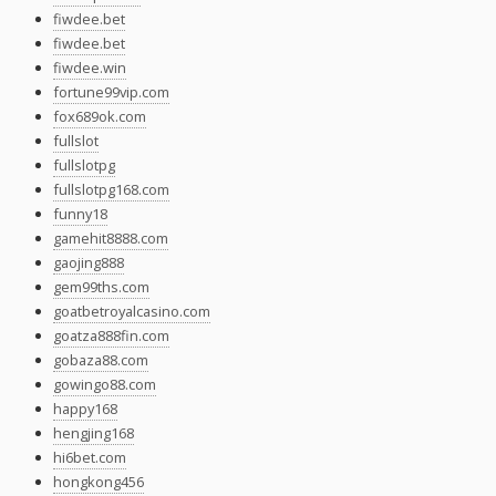
fiwdee.bet
fiwdee.bet
fiwdee.win
fortune99vip.com
fox689ok.com
fullslot
fullslotpg
fullslotpg168.com
funny18
gamehit8888.com
gaojing888
gem99ths.com
goatbetroyalcasino.com
goatza888fin.com
gobaza88.com
gowingo88.com
happy168
hengjing168
hi6bet.com
hongkong456