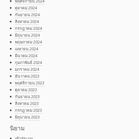
พฤศจิกายน 2024
ตุลาคม 2024
กันยายน 2024
สิงหาคม 2024
กรกฎาคม 2024
มิถุนายน 2024
พฤษภาคม 2024
เมษายน 2024
มีนาคม 2024
กุมภาพันธ์ 2024
มกราคม 2024
ธันวาคม 2023
พฤศจิกายน 2023
ตุลาคม 2023
กันยายน 2023
สิงหาคม 2023
กรกฎาคม 2023
มิถุนายน 2023
นิยาม
เข้าสู่ระบบ