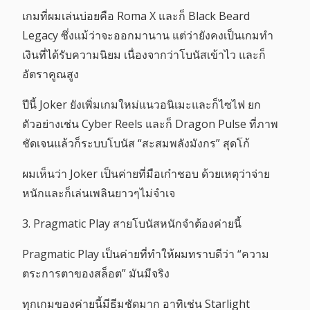
เกมที่ผมเล่นบ่อยคือ Roma X และก็ Black Beard
Legacy ซึ่งแม้ว่าจะออกมานาน แต่ว่ายังคงเป็นเกมทำ
เงินที่ได้รับความนิยม เนื่องจากว่าโบนัสเข้าไว และก็
อัตราคูณสูง
ปีนี้ Joker ยังเพิ่มเกมใหม่แนวอนิเมะและก็ไซไฟ ยก
ตัวอย่างเช่น Cyber Reels และก็ Dragon Pulse ที่ภาพ
ชัดเจนแล้วก็ระบบโบนัส “สะสมพลังมังกร” สุดโก้
ผมเห็นว่า Joker เป็นค่ายที่มือเก๋าชอบ ด้วยเหตุว่าจ่าย
หนักและก็เล่นเพลินยาวๆไม่จำเจ
3. Pragmatic Play สายโบนัสหนักจำต้องค่ายนี้
Pragmatic Play เป็นค่ายที่ทำให้ผมทราบดีว่า “ความ
ตระการตาของสล็อต” มันมีจริง
ทุกเกมของค่ายนี้มีธีมชัดมาก อาทิเช่น Starlight