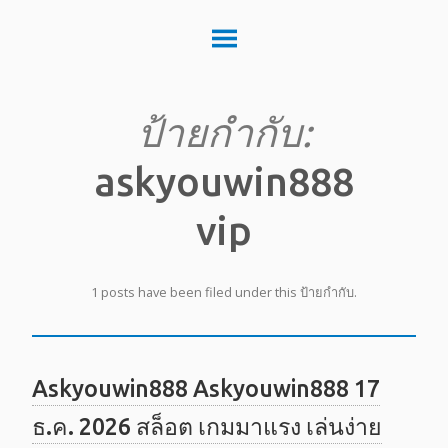
ป้ายกำกับ:
askyouwin888
vip
1 posts have been filed under this ป้ายกำกับ.
Askyouwin888 Askyouwin888 17
ธ.ค. 2026 สล็อต เกมมาแรง เล่นง่าย