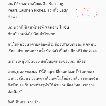
เกมที่ยังคงครองใจผมคือ Burning
Pearl, Caishen Riches, รวมทั้ง Lady
Hawk
เกมพวกนี้มีเสน่ห์ตรงที่ “เล่นง่าย ไม่ซับ
ซ้อน” รวมทั้งโบนัสเข้าไวมาก
คนใดที่มองหาค่ายสล็อตที่ไม่ต้องปรับเบทเยอะ แค่หมุน
เรื่อยแล้วแตกหลายครั้ง SlotXO เป็นตัวเลือกที่ใช่แน่นอน
เพราะเหตุไรปี 2025 ถึงเป็นยุคทองของเกม สล็อต
จากมุมมองของผม ปีนี้คือจุดเปลี่ยนแปลงครั้งใหญ่ของ
แวดวงสล็อต ด้วยเหตุว่าทั้งเทคโนโลยีรวมทั้งการแข่งขัน
ชิงชัยของเว็บตรงต่างๆทำให้ค่ายเกมต้อง “พัฒนาอย่าง
ต่อเนื่อง”
สิ่งที่เห็นกระจ่างเป็น