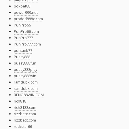
pokbet88
power999.net
proded888x.com
PunPro66
PunPro66.com
PunPro777
PunPro777.com
puntaek77
Pussy888
pussy888fun
pussy888play
pussy888win
ramclubx.com
ramclubx.com
RENO88WIN.COM
rich818
rich8188.com
rizzbetx.com
rizzbetx.com
rockstar66