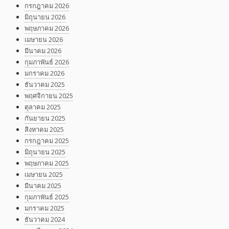
กรกฎาคม 2026
มิถุนายน 2026
พฤษภาคม 2026
เมษายน 2026
มีนาคม 2026
กุมภาพันธ์ 2026
มกราคม 2026
ธันวาคม 2025
พฤศจิกายน 2025
ตุลาคม 2025
กันยายน 2025
สิงหาคม 2025
กรกฎาคม 2025
มิถุนายน 2025
พฤษภาคม 2025
เมษายน 2025
มีนาคม 2025
กุมภาพันธ์ 2025
มกราคม 2025
ธันวาคม 2024