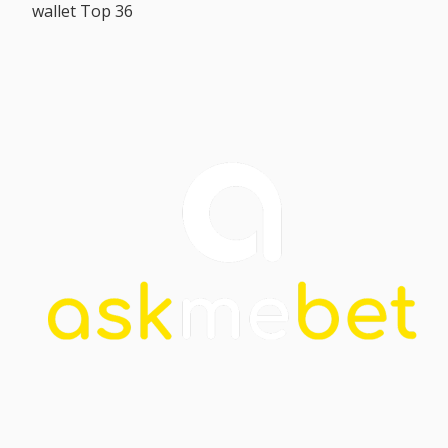
wallet Top 36