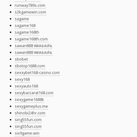
runway789s.com
s2kgamewin.com
sagame
sagame168
sagame168th
sagame168th.com
sawan888 ทดลองเล่น
sawan888 ทดลองเล่น
sbobet
sbotop1688.com
sexxybet168-casino.com
sexy168
sexyauto168
sexybaccarat168.com
sexygame1688k
sexygameplus.me
shinobi24hr.com
sing55fun.com
sing55fun.com
six9game.win