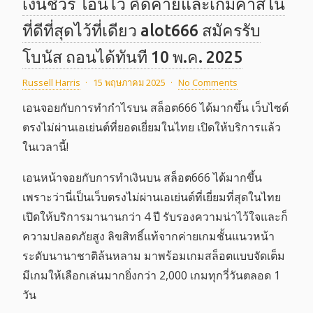
เงินชัวร์ โอนไว คัดค่ายและเกมคาสิโน
ที่ดีที่สุดไว้ที่เดียว alot666 สมัครรับ
โบนัส ถอนได้ทันที 10 พ.ค. 2025
Russell Harris
·
15 พฤษภาคม 2025
·
No Comments
เอนจอยกับการทำกำไรบน สล็อต666 ได้มากขึ้น เว็บไซต์
ตรงไม่ผ่านเอเย่นต์ที่ยอดเยี่ยมในไทย เปิดให้บริการแล้ว
ในเวลานี้!
เอนหน้าจอยกับการทำเงินบน สล็อต666 ได้มากขึ้น
เพราะว่านี่เป็นเว็บตรงไม่ผ่านเอเย่นต์ที่เยี่ยมที่สุดในไทย
เปิดให้บริการมานานกว่า 4 ปี รับรองความน่าไว้ใจและก็
ความปลอดภัยสูง ลิขสิทธิ์แท้จากค่ายเกมชั้นแนวหน้า
ระดับนานาชาติล้นหลาม มาพร้อมเกมสล็อตแบบจัดเต็ม
มีเกมให้เลือกเล่นมากยิ่งกว่า 2,000 เกมทุกวี่วันตลอด 1
วัน