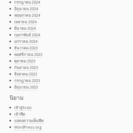
กรกฎาคม 2024
มิถุนายน 2024
พฤษภาคม 2024
เมษายน 2024
มีนาคม 2024
กุมภาพันธ์ 2024
มกราคม 2024
ธันวาคม 2023
พฤศจิกายน 2023
ตุลาคม 2023
กันยายน 2023
สิงหาคม 2023
กรกฎาคม 2023
มิถุนายน 2023
นิยาม
เข้าสู่ระบบ
เข้าฟีด
แสดงความเห็นฟีด
WordPress.org