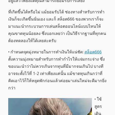
อยู่แล้ว เพียงแต่คุณสามารถยอมรับการเสี่ยง
ที่เกิดขึ้นได้หรือไม่ แม้ยอมรับได้ ช่องทางสำหรับการทำ
เงินก็จะเกิดขึ้นนั่นเอง และก็ สล็อต666 ของพวกเราก็จะ
มาแนะนำกระบวนการเล่นสล็อตออนไลน์แบบไหนให้
คุณขาดทุนน้อยลง ซึ่งบอกเลยว่า เป็นวิธีรากฐานที่ทุกคน
ต้องทดลองให้ได้เลยล่ะครับ
• กำหนดจุดมุ่งหมายในการทำเงินให้แน่ชัด:
สล็อต666
ตั้งความมุ่งหมายสำหรับการทำกำไรให้แจ่มกระจ่าง ซึ่ง
ขอแนะนำว่าไม่ควรเกินจากทุนที่มีมากจนเกินไป บางที
อาจจะตั้งไว้ที่ 1-2 เท่าเพียงแค่นั้น แม้ขาดทุนเกินกว่าที่
คิดเอาไว้ก็ให้หยุดพักก่อนแล้วค่อยมาเล่นใหม่จะดีมากยิ่ง
กว่า
• ใช้
สูตร
เดิน