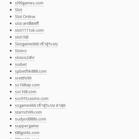
sl99games.com
Slot
Slot Online
slot เครดิตฟรี
slot1111ok.com
slot168
Slotgame666 เข้าสู่ระบบ
Slotxo
slotxo24hr
soibet
spbetflik888.com
sretthi99
ss168vip.com
ssc168.com
ssc915casino.com
ssgame666 เข้าสู่ระบบ ล่าสุด
starrich99.com
sudyod888s.com
suppergame
t88golds.com