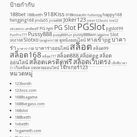
ป้ายกำกับ
918Kiss
188bet
happy168
188betth
918kissauto
fullslotpg
Joker123
hengjing168
jinda55
jinda888
joker123auto
live22
PGSlot
PG Slot
PG
pgslot99
okcasino เครดิตฟรี
Pg99
Pussy888
Slot
pussy888win
PunPro777
pussy888fun
sagame
บาคา
Slotxo
ทางเข้าpg
ดูหนังออนไลน์
slot168
tangtem168
สล็อต
ร่า
บาคาร่าออนไลน์
สล็อต99
บาคาร่า168
สล็อต168
สล็อต888
สล็อตpg
สล็อต
สล็อต777
สล็อตเครดิตฟรี
สล็อตเว็บตรง
ออนไลน์
เซ็กซี่บาคา
โจ๊กเกอร์123
เว็บสล็อต
แทงหวยออนไลน์
ร่า
หมวดหมู่
123lionth
123xos.com
1688sagame
1688vegasx.com
168slot
188betth
1xbetth
1xgameth.com