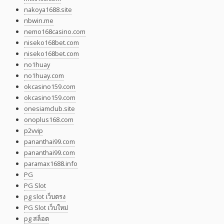
nakoya1688.site
nbwin.me
nemo168casino.com
niseko168bet.com
niseko168bet.com
no1huay
no1huay.com
okcasino159.com
okcasino159.com
onesiamclub.site
onoplus168.com
p2vvip
pananthai99.com
pananthai99.com
paramax1688.info
PG
PG Slot
pg slot เว็บตรง
PG Slot เว็บใหม่
pg สล็อต