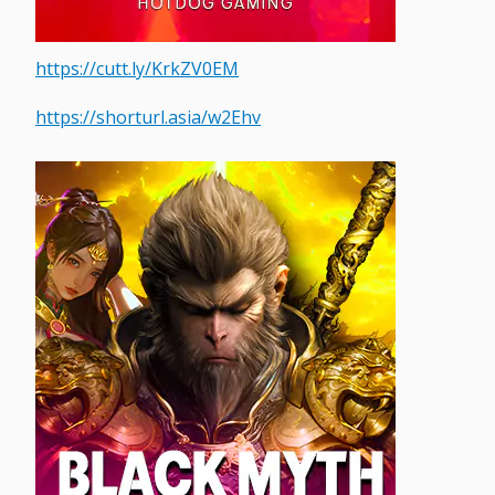
https://cutt.ly/KrkZV0EM
https://shorturl.asia/w2Ehv