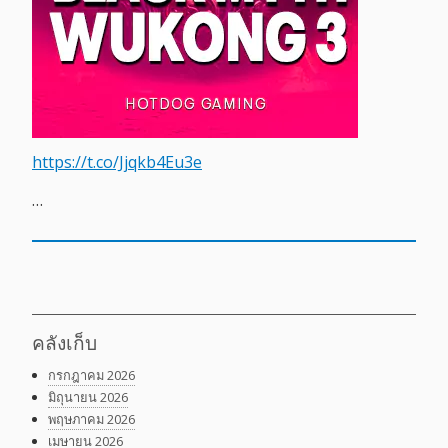
https://t.co/Jjqkb4Eu3e
…
คลังเก็บ
กรกฎาคม 2026
มิถุนายน 2026
พฤษภาคม 2026
เมษายน 2026