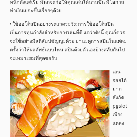
หนักตั้งแต่เริ่ม มันก็จะก่อให้คุณเล่นได้นานขึ้น มีโอกาส
ทำเงินเยอะขึ้นเรื่อยๆด้วย
• ใช้ออโต้สปินอย่างระแวดระวัง: การใช้ออโต้สปิน
เป็นการทุ่นกำลังสำหรับการเล่นที่ดี แต่ว่าดังนี้ คุณก็ควร
จะใช้อย่างมีสติสัมปชัญญะด้วย มานะดูการสปินในแต่ละ
ครั้งว่าให้ผลลัพธ์แบบไหน สปินด้วยตัวเองบ้างสลับกันไป
จะเหมาะสมที่สุดขอรับ
เอน
จอยได้
มาก
สังกัด
pgslot
เพียง
แต่ลง