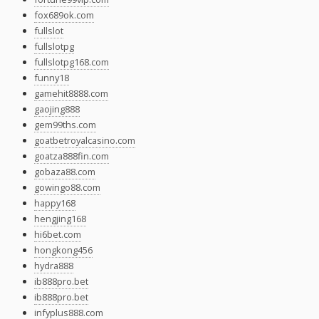
fox689ok.com
fullslot
fullslotpg
fullslotpg168.com
funny18
gamehit8888.com
gaojing888
gem99ths.com
goatbetroyalcasino.com
goatza888fin.com
gobaza88.com
gowingo88.com
happy168
hengjing168
hi6bet.com
hongkong456
hydra888
ib888pro.bet
ib888pro.bet
infyplus888.com