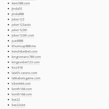
item388.com
Jinda55
jinda888
Joker123
joker123auto
joker123th
Joker123th.com
juad888
khumsup888.me
kimchibetbet.com
kingromans789.com
kingxxxbet123.com
kiss918
lala55-casino.com
lalikabetsgame.com
lcbet444.com
lionth168.com
lionth168.com
live22
live22slot