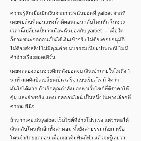
ความรู้สึกเมื่อเบิกเงินจากการพนันบอลที่ yaibet จากที่
เคยพบเว็บที่ตอนแทงน้ำดีตอนถอนกลับโดนหัก ในช่วง
เวลานี้เปลี่ยนเป็นว่าเมื่อพนันบอลกับ yaibet — เมื่อใด
ก็ตามชนะกดถอนเป็นได้เงินเข้าจริง ไม่ต้องคอยอนุมัติ
ไม่ต้องส่งสลิป ไม่มีคุณค่าขนบธรรมเนียมประเพณี ไม่มี
คำอ้างเรื่องยอดเทิร์น
เคยทดลองถอนช่วงดึกหลังบอลจบ เงินเข้าภายในไม่ถึง 1
นาที สเตตัสบิลเปลี่ยนเป็น เสร็จ แบบเรียลไทม์ จัดว่า
มั่นใจได้มาก ถ้าเกิดคุณกำลังมองหาเว็บไซต์ที่ตีราคาให้
คุ้ม และจ่ายจริง แทงบอลออนไลน์ เป็นหนึ่งในทางเลือกที่
ควรจะพินิจ
ถ้าหากเคยเล่นyaibet เว็บไซต์ที่อ้างโปรแรง แต่ว่าพอได้
เงินกลับโดนหักอีกทั้งค่าคอม ทั้งยังค่าธรรมเนียม หรือ
โดนจำกัดยอดถอน เมื่อเจอ เดิมพันกีฬา แล้วจะรู้เลยว่า