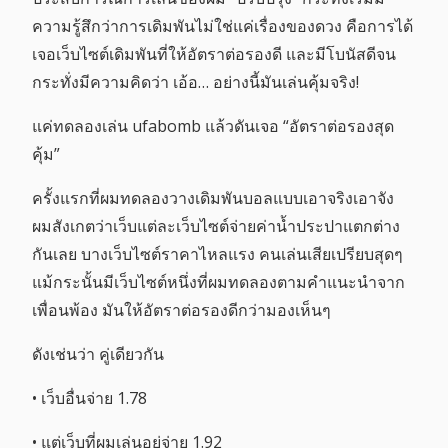
ความรู้สึกว่าการเดิมพันไม่ใช่แค่เรื่องของดวง คือการได้
เจอเว็บไซต์เดิมพันที่ให้อัตราต่อรองดี และมีโบนัสดีจน
กระทั่งมีความคิดว่า เอ้อ… อย่างนี้มันเล่นคุ้มจริง!
แค่ทดลองเล่น ufabomb แล้วดันเจอ “อัตราต่อรองสุด
คุ้ม”
ครั้งแรกที่ผมทดลองวางเดิมพันบอลแบบเอาจริงเอาจัง
ผมสังเกตว่าเว็บแต่ละเว็บไซต์จ่ายค่าน้ำประปาแตกต่าง
กันเลย บางเว็บไซต์ราคาไหลแรง คนเล่นเสียเปรียบสุดๆ
แม้กระนั้นมีเว็บไซต์หนึ่งที่ผมทดลองตามคำแนะนำจาก
เพื่อนพ้อง มันให้อัตราต่อรองดีกว่ามองเห็นๆ
ดังเช่นว่า คู่เดียวกัน
• เว็บอื่นจ่าย 1.78
• แต่เว็บที่ผมเล่นอยู่จ่าย 1.92