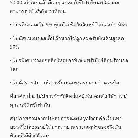
5,000 แล้วถอนมิได้แน่ๆ แต่เขาให้โปรที่คนพนันบอล
สามารถใช้ได้จริง อาทิเช่น
• โปรคืนยอดเสีย 5% ทุกเมื่อเชื่อวันจันทร์ ไม่ต้องทำเทิร์น
• โบนัสแทงบอลสเต็ป ถ้าหากไม่ถูกหมดรับเงินคืนสูงสุด
50%
• โปรพิเศษช่วงบอลลีกใหญ่ อาทิเช่น พรีเมียร์ลีกหรือบอล
โลก
• โบนัสรายสัปดาห์สำหรับคนแทงครบตามจำนวนบิล
ที่สำคัญเป็น ไม่มีการจำกัดสิทธิ์แค่ผู้เล่นเดิมพันกีฬา ใหม่
ทุกคนมีสิทธิ์เท่ากัน
สรุปภาพรวมจากประสบการณ์ตรง yaibet คือเว็บแทง
บอลที่ไม่ต้องอวยให้มากมาย เพราะเหตุว่าของจริงมัน
พิสูจน์ได้ด้วยตัวเอง