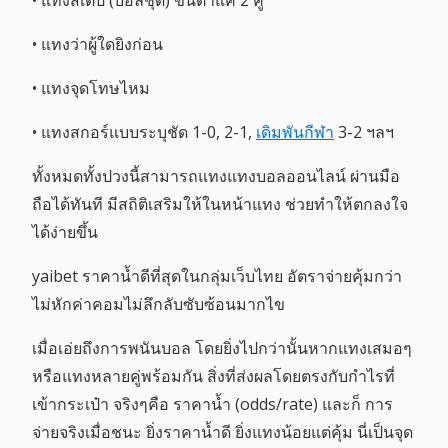
• แทงสเต็ป (บอลชุด) ขั้นต่ำแค่ 2 คู่
• แทงว่าผู้ใดยิงก่อน
• แทงจุดโทษไหม
• แทงสกอร์แบบระบุชัด 1-0, 2-1,
เดิมพันกีฬา
3-2 ฯลฯ
ทั้งหมดทั้งปวงนี้สามารถแทงแทงบอลออนไลน์ ผ่านมือ
ถือได้ทันที มีสถิติเสริมให้ในหน้าแทง ช่วยทำให้ตกลงใจ
ได้ง่ายขึ้น
yaibet ราคาน้ำดีที่สุดในกลุ่มเว็บไทย อัตราจ่ายคุ้มกว่า
ไม่หักค่าคอมไม่ลึกลับซับซ้อนมากไข
เมื่อเอ่ยถึงการพนันบอล โดยยิ่งไปกว่านั้นหากแทงเสมอๆ
หรือแทงหลายคู่พร้อมกัน สิ่งที่ส่งผลโดยตรงกับกำไรที่
เข้ากระเป๋า จริงๆคือ ราคาน้ำ (odds/rate) และก็ การ
จ่ายจริงเมื่อชนะ ยิ่งราคาน้ำดี ยิ่งแทงน้อยแต่คุ้ม นี่เป็นจุด