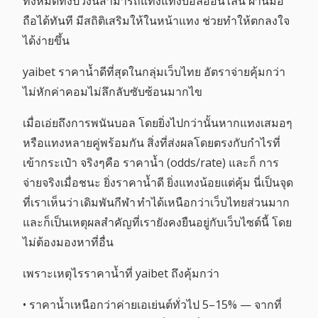
ทั้งหมดทั้งปวงนี้สามารถแทงแทงบอลออนไลน์ ผ่านมือ
ถือได้ทันที มีสถิติเสริมให้ในหน้าแทง ช่วยทำให้ตกลงใจ
ได้ง่ายขึ้น
yaibet ราคาน้ำดีที่สุดในกลุ่มเว็บไทย อัตราจ่ายคุ้มกว่า
ไม่หักค่าคอมไม่ลึกลับซับซ้อนมากไข
เมื่อเอ่ยถึงการพนันบอล โดยยิ่งไปกว่านั้นหากแทงเสมอๆ
หรือแทงหลายคู่พร้อมกัน สิ่งที่ส่งผลโดยตรงกับกำไรที่
เข้ากระเป๋า จริงๆคือ ราคาน้ำ (odds/rate) และก็ การ
จ่ายจริงเมื่อชนะ ยิ่งราคาน้ำดี ยิ่งแทงน้อยแต่คุ้ม นี่เป็นจุด
ที่เราเห็นว่า เดิมพันกีฬา ทำได้เหนือกว่าเว็บไทยส่วนมาก
และก็เป็นเหตุผลสำคัญที่เรายังคงยืนอยู่กับเว็บไซต์นี้ โดย
ไม่ต้องมองหาที่อื่น
เพราะเหตุไรราคาน้ำที่ yaibet ถึงคุ้มกว่า
• ราคาน้ำเหนือกว่าค่ายเอเย่นต์ทั่วไป 5–15% — จากที่