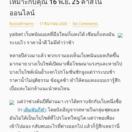
เหมาะกับคุณ 16 พ.ย. 25 คาสิโน
ออนไลน์
Russell Harris
·
17 ธันวาคม 2025
·
No Comments
yaibet เว็บพนันบอลที่มือใหม่ก็แทงได้ เซียนก็แทงมัน
ระบบไว ราคาน้ำดี ไม่มีคำว่าช้า
หลายปีล่วงมาแล้ว พวกเรามองเห็นเว็บพนันบอลเกิดขึ้น
มากมาย บางเว็บไซต์เปิดมาเพื่อโฆษณาแรงๆและหายไป
บางเว็บไซต์เน้นย้ำแจกโปรโมชั่นชักจูงแต่ว่าระบบช้า
ราคาน้ำไม่ยุติธรรม ข้อมูลช้า ทำให้คนแทงแบบเรารู้สึก
เบื่อและไม่กล้าแนะนำคนไหน
แต่ว่าช่วงต้นปีที่ผ่านมา เราได้ทราบจักกับเว็บหนึ่งชื่อ
ว่า
เดิมพันกีฬา
โดยบังเอิญจากสหายในกลุ่มฟุตบอล
มันไม่ได้เป็นเว็บไซต์ที่โปรโมทใหญ่โต แต่ว่าพอเพียง
เข้าไปมอง กลับพบอะไรที่ต่างออกไป แล้วก็รู้สึกเลยว่านี่