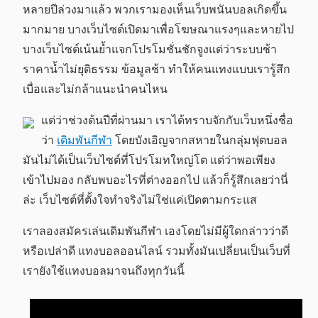
หลายปีล่วงมาแล้ว พวกเรามองเห็นเว็บพนันบอลเกิดขึ้น
มากมาย บางเว็บไซต์เปิดมาเพื่อโฆษณาแรงๆและหายไป
บางเว็บไซต์เน้นย้ำแจกโปรโมชั่นชักจูงแต่ว่าระบบช้า
ราคาน้ำไม่ยุติธรรม ข้อมูลช้า ทำให้คนแทงแบบเรารู้สึก
เบื่อและไม่กล้าแนะนำคนไหน
แต่ว่าช่วงต้นปีที่ผ่านมา เราได้ทราบจักกับเว็บหนึ่งชื่อ
ว่า
เดิมพันกีฬา
โดยบังเอิญจากสหายในกลุ่มฟุตบอล
มันไม่ได้เป็นเว็บไซต์ที่โปรโมทใหญ่โต แต่ว่าพอเพียง
เข้าไปมอง กลับพบอะไรที่ต่างออกไป แล้วก็รู้สึกเลยว่านี่
ล่ะ เว็บไซต์ที่ตั้งใจทำจริงไม่ใช่แค่เปิดตามกระแส
เราลองสมัครเล่นเดิมพันกีฬา เองโดยไม่มีผู้ใดกล่าวว่าดี
หรือเปล่าดี แทงบอลออนไลน์ รวมทั้งมันเปลี่ยนเป็นเว็บที่
เรายังใช้แทงบอลมาจนถึงทุกวันนี้