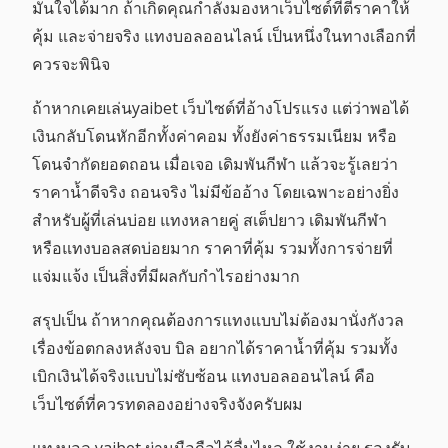
มั่นใจได้มาก ถ้าเกิดคุณกำลังมองหาเว็บไซต์ที่ตีราคาให้
คุ้ม และจ่ายจริง แทงบอลออนไลน์ เป็นหนึ่งในทางเลือกที่
ควรจะพินิจ
ถ้าหากเคยเล่นyaibet เว็บไซต์ที่อ้างโปรแรง แต่ว่าพอได้
เงินกลับโดนหักอีกทั้งค่าคอม ทั้งยังค่าธรรมเนียม หรือ
โดนจำกัดยอดถอน เมื่อเจอ เดิมพันกีฬา แล้วจะรู้เลยว่า
ราคาน้ำดีจริง ถอนจริง ไม่มีข้ออ้าง โดยเฉพาะอย่างยิ่ง
สำหรับผู้ที่เล่นบ่อย แทงหลายคู่ สเต็ปยาว เดิมพันกีฬา
หรือแทงบอลสดบ่อยมาก ราคาที่คุ้ม รวมทั้งการจ่ายที่
แจ่มแจ้ง เป็นสิ่งที่มีผลกับกำไรอย่างมาก
สรุปเป็น ถ้าหากคุณต้องการแทงแบบไม่ต้องมานั่งกังวล
เรื่องข้อตกลงหลังจบ บิล อยากได้ราคาน้ำที่คุ้ม รวมทั้ง
เบิกเงินได้จริงแบบไม่ซับซ้อน แทงบอลออนไลน์ คือ
เว็บไซต์ที่ควรทดลองอย่างจริงจังครับผม