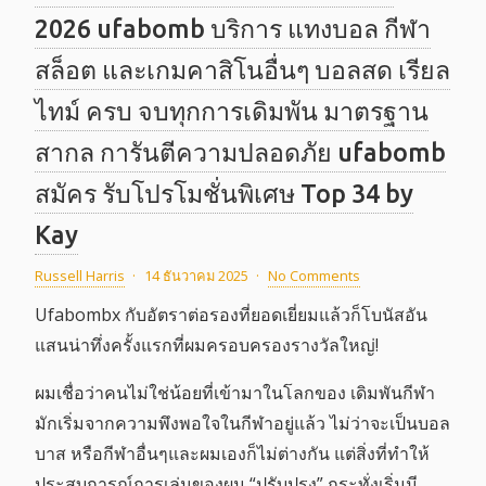
2026 ufabomb บริการ แทงบอล กีฬา
สล็อต และเกมคาสิโนอื่นๆ บอลสด เรียล
ไทม์ ครบ จบทุกการเดิมพัน มาตรฐาน
สากล การันตีความปลอดภัย ufabomb
สมัคร รับโปรโมชั่นพิเศษ Top 34 by
Kay
Russell Harris
·
14 ธันวาคม 2025
·
No Comments
Ufabombx กับอัตราต่อรองที่ยอดเยี่ยมแล้วก็โบนัสอัน
แสนน่าทึ่งครั้งแรกที่ผมครอบครองรางวัลใหญ่!
ผมเชื่อว่าคนไม่ใช่น้อยที่เข้ามาในโลกของ เดิมพันกีฬา
มักเริ่มจากความพึงพอใจในกีฬาอยู่แล้ว ไม่ว่าจะเป็นบอล
บาส หรือกีฬาอื่นๆและผมเองก็ไม่ต่างกัน แต่สิ่งที่ทำให้
ประสบการณ์การเล่นของผม “ปรับปรุง” กระทั่งเริ่มมี