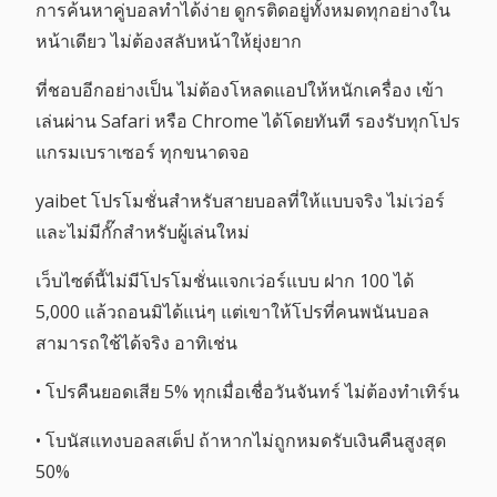
การค้นหาคู่บอลทำได้ง่าย ดูกรติดอยู่ทั้งหมดทุกอย่างใน
หน้าเดียว ไม่ต้องสลับหน้าให้ยุ่งยาก
ที่ชอบอีกอย่างเป็น ไม่ต้องโหลดแอปให้หนักเครื่อง เข้า
เล่นผ่าน Safari หรือ Chrome ได้โดยทันที รองรับทุกโปร
แกรมเบราเซอร์ ทุกขนาดจอ
yaibet โปรโมชั่นสำหรับสายบอลที่ให้แบบจริง ไม่เว่อร์
และไม่มีกั๊กสำหรับผู้เล่นใหม่
เว็บไซต์นี้ไม่มีโปรโมชั่นแจกเว่อร์แบบ ฝาก 100 ได้
5,000 แล้วถอนมิได้แน่ๆ แต่เขาให้โปรที่คนพนันบอล
สามารถใช้ได้จริง อาทิเช่น
• โปรคืนยอดเสีย 5% ทุกเมื่อเชื่อวันจันทร์ ไม่ต้องทำเทิร์น
• โบนัสแทงบอลสเต็ป ถ้าหากไม่ถูกหมดรับเงินคืนสูงสุด
50%