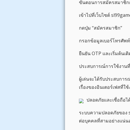
ขั้นตอนการสมัครสมาชิก
เข้าไปที่เว็บไซต์ sl99gam
กดปุ่ม “สมัครสมาชิก”
กรอกข้อมูลเบอร์โทรศัพท์ 
ยืนยัน OTP และเริ่มต้นเดิ
ประสบการณ์การใช้งานที่
ผู้เล่นจะได้รับประสบการ
เรื่องของอินเตอร์เฟสที่
ปลอดภัยและเชื่อถือได
ระบบความปลอดภัยของ sl9
ต่อบุคคลที่สามอย่างแน่