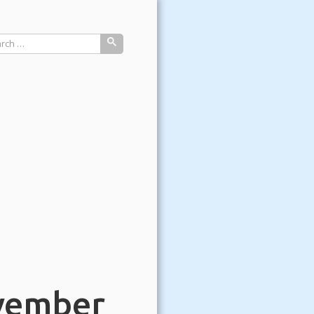
h
ovember