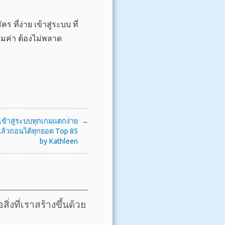
ที่ง่าย เข้าสู่ระบบ ที่
้มค่า ต้องไม่พลาด
เข้าสู่ระบบทุกเกมแตกง่าย
นแล้วถอนได้ทุกยอด Top 85
by Kathleen
ิ่งที่เราสร้างขึ้นด้วย