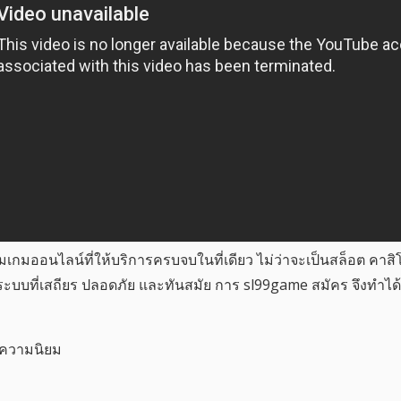
กมออนไลน์ที่ให้บริการครบจบในที่เดียว ไม่ว่าจะเป็นสล็อต คาสิโ
ระบบที่เสถียร ปลอดภัย และทันสมัย การ sl99game สมัคร จึงทำได
บความนิยม