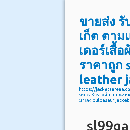
Skip
ขายส่ง รั
to
content
เก็ต ตาม
เดอร์เสื้อ
ราคาถูก 
leather 
https://jacketsarena.com 
หนาว รับทำเสื้อ ออกแบบต
มาเอง bulbasaur jacket
sl99ga