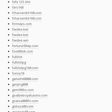
fafa 123 slot
faro168
fcharoenkit168.com
fcharoenkit168.com
finnivips.com
fiwdee.bet
fiwdee.bet
fiwdee.win
fortune99vip.com
fox689ok.com
fullslot
fullslotpg
fullslotpg168.com
funny18
gamehit8888.com
gaojing888
gem99ths.com
goatbetroyalcasino.com
goatza888fin.com
gobaza88.com
gowingo88.com