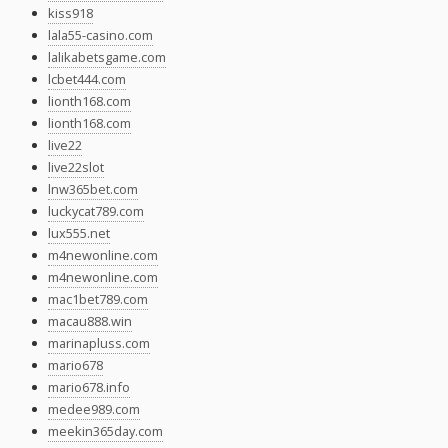
kiss918
lala55-casino.com
lalikabetsgame.com
lcbet444.com
lionth168.com
lionth168.com
live22
live22slot
lnw365bet.com
luckycat789.com
lux555.net
m4newonline.com
m4newonline.com
mac1bet789.com
macau888.win
marinapluss.com
mario678
mario678.info
medee989.com
meekin365day.com