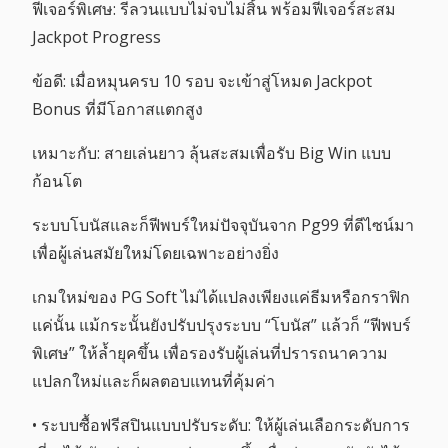
ฟีเจอร์พิเศษ: รีลวนแบบไม่จบไม่สิ้น พร้อมฟีเจอร์สะสม
Jackpot Progress
ข้อดี: เมื่อหมุนครบ 10 รอบ จะเข้าสู่โหมด Jackpot
Bonus ที่มีโอกาสแตกสูง
เหมาะกับ: สายเล่นยาว ลุ้นสะสมเพื่อรับ Big Win แบบ
ก้อนโต
ระบบโบนัสและก็ฟีพบร์ใหม่ปัจจุบันจาก Pg99 ที่ดีไซน์มา
เพื่อผู้เล่นสมัยใหม่โดยเฉพาะอย่างยิ่ง
เกมใหม่ของ PG Soft ไม่ได้แปลงเพียงแค่ธีมหรือกราฟิก
แค่นั้น แม้กระนั้นยังปรับปรุงระบบ “โบนัส” แล้วก็ “ฟีพบร์
พิเศษ” ให้ล้ำยุคขึ้น เพื่อรองรับผู้เล่นที่ปรารถนาความ
แปลกใหม่และก็ผลตอบแทนที่คุ้มค่า
• ระบบซื้อฟรีสปินแบบปรับระดับ: ให้ผู้เล่นเลือกระดับการ