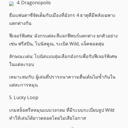
4. Dragonopolis
ธีมแฟนตาซีจัดเต็มกับเมืองที่มังกร 4 ธาตุที่มีพลังเฉพาะ
แตกต่างกัน
ฟีเจอร์พิเศษ: มังกรแต่ละสีแจกฟีพบร์แตกต่าง ยกตัวอย่าง
เช่น ฟรีสปิน, โบนัสคูณ, ระเบิด Wild, แจ็คพอตสุ่ม
ลักษณะเด่น: โบนัสแบบสุ่มเลือกมังกรเพื่อรับฟีเจอร์พิเศษ
ในแต่ละรอบ
เหมาะสมกับ: ผู้เล่นที่ปรารถนาความตื่นเต้นไม่ซ้ำกันใน
แต่ละการหมุน
5. Lucky Loop
เกมสล็อตรีลหมุนแบบวงกลม ที่มีระบบระเบียบลูป Wild
ทำให้เล่นได้ยาวตลอดโดยไม่เสียโอกาส