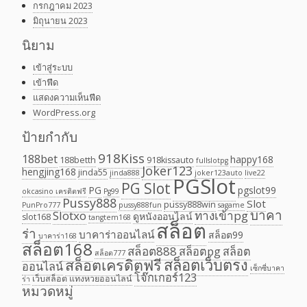
กรกฎาคม 2023
มิถุนายน 2023
นิยาม
เข้าสู่ระบบ
เข้าฟีด
แสดงความเห็นฟีด
WordPress.org
ป้ายกำกับ
918Kiss
188bet
happy168
188betth
918kissauto
fullslotpg
Joker123
hengjing168
jinda55
jinda888
joker123auto
live22
PGSlot
PG Slot
PG
pgslot99
okcasino เครดิตฟรี
Pg99
Pussy888
Slot
pussy888win
PunPro777
pussy888fun
sagame
บาคา
Slotxo
ทางเข้าpg
ดูหนังออนไลน์
slot168
tangtem168
สล็อต
ร่า
บาคาร่าออนไลน์
สล็อต99
บาคาร่า168
สล็อต168
สล็อต888
สล็อตpg
สล็อต
สล็อต777
สล็อตเครดิตฟรี
สล็อตเว็บตรง
ออนไลน์
เซ็กซี่บาคา
โจ๊กเกอร์123
เว็บสล็อต
แทงหวยออนไลน์
ร่า
หมวดหมู่