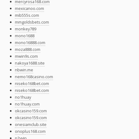
mercyrosa168.com
mexicanoo.com
mib555s.com
mmgoldsbets.com
monkey789
mono1688
mono16888.com
moza888.com
mwin9s.com
nakoya1688.site
nbwin.me
nemo168casino.com
niseko168bet.com
niseko168bet.com
no1huay
no1huay.com
okcasino159.com
okcasino159.com
onesiamclub.site
onoplus168.com
p2vvip