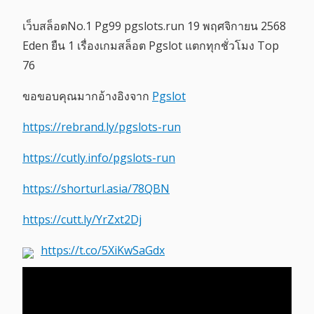
เว็บสล็อตNo.1 Pg99 pgslots.run 19 พฤศจิกายน 2568
Eden ยืน 1 เรื่องเกมสล็อต Pgslot แตกทุกชั่วโมง Top
76
ขอขอบคุณมากอ้างอิงจาก
Pgslot
https://rebrand.ly/pgslots-run
https://cutly.info/pgslots-run
https://shorturl.asia/78QBN
https://cutt.ly/YrZxt2Dj
https://t.co/5XiKwSaGdx