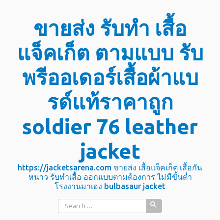
Skip
ขายส่ง รับทำ เสื้อ
to
content
แจ็คเก็ต ตามแบบ รับ
พรีออเดอร์เสื้อผ้าแบ
รด์แท้ราคาถูก
soldier 76 leather
jacket
https://jacketsarena.com ขายส่ง เสื้อแจ็คเก็ต เสื้อกัน
หนาว รับทำเสื้อ ออกแบบตามต้องการ ไม่มีขั้นต่ำ
โรงงานมาเอง bulbasaur jacket
Search
for: