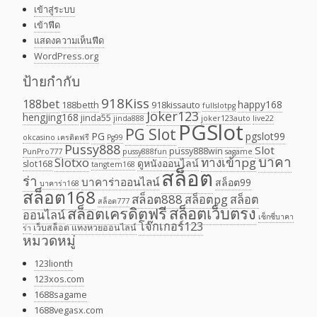
เข้าสู่ระบบ
เข้าฟีด
แสดงความเห็นฟีด
WordPress.org
ป้ายกำกับ
918Kiss
188bet
happy168
188betth
918kissauto
fullslotpg
Joker123
hengjing168
jinda55
jinda888
joker123auto
live22
PGSlot
PG Slot
PG
pgslot99
okcasino เครดิตฟรี
Pg99
Pussy888
Slot
pussy888win
PunPro777
pussy888fun
sagame
บาคา
Slotxo
ทางเข้าpg
ดูหนังออนไลน์
slot168
tangtem168
สล็อต
ร่า
บาคาร่าออนไลน์
สล็อต99
บาคาร่า168
สล็อต168
สล็อต888
สล็อตpg
สล็อต
สล็อต777
สล็อตเครดิตฟรี
สล็อตเว็บตรง
ออนไลน์
เซ็กซี่บาคา
โจ๊กเกอร์123
เว็บสล็อต
แทงหวยออนไลน์
ร่า
หมวดหมู่
123lionth
123xos.com
1688sagame
1688vegasx.com