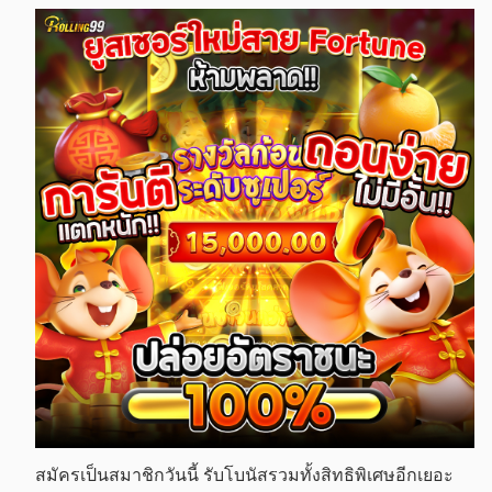
สมัครเป็นสมาชิกวันนี้ รับโบนัสรวมทั้งสิทธิพิเศษอีกเยอะ