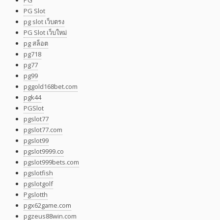
PG
PG Slot
pg slot เว็บตรง
PG Slot เว็บใหม่
pg สล็อต
pg718
pg77
pg99
pggold168bet.com
pgk44
PGSlot
pgslot77
pgslot77.com
pgslot99
pgslot9999.co
pgslot999bets.com
pgslotfish
pgslotgolf
Pgslotth
pgx62game.com
pgzeus88win.com