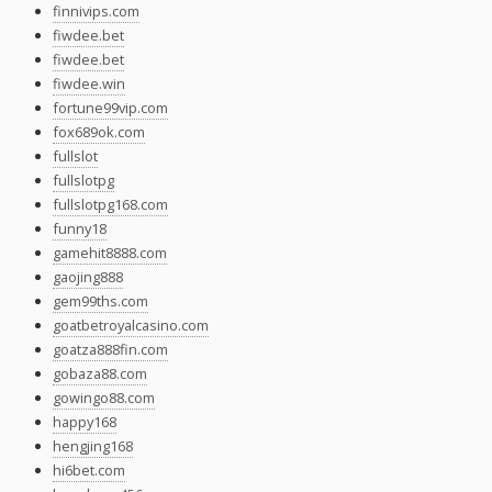
finnivips.com
fiwdee.bet
fiwdee.bet
fiwdee.win
fortune99vip.com
fox689ok.com
fullslot
fullslotpg
fullslotpg168.com
funny18
gamehit8888.com
gaojing888
gem99ths.com
goatbetroyalcasino.com
goatza888fin.com
gobaza88.com
gowingo88.com
happy168
hengjing168
hi6bet.com