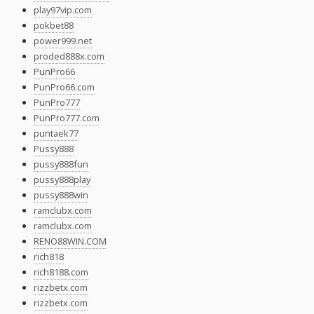
play97vip.com
pokbet88
power999.net
proded888x.com
PunPro66
PunPro66.com
PunPro777
PunPro777.com
puntaek77
Pussy888
pussy888fun
pussy888play
pussy888win
ramclubx.com
ramclubx.com
RENO88WIN.COM
rich818
rich8188.com
rizzbetx.com
rizzbetx.com