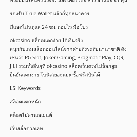
หวยออนไลน์ครบวงจร ลอตเตอรี่ไทย ลาว ฮานอย ยี่กี หุ้น
รองรับ True Wallet แล้วก็ทุกธนาคาร
มีแอดไม่นดูแล 24 ชม. ตอบไว มือโปร
okcasino สล็อตแตกง่าย ได้เงินจริง
สนุกกับเกมสล็อตออนไลน์จากค่ายดังระดับนานาชาติ ดัง
เช่นว่า PG Slot, Joker Gaming, Pragmatic Play, CQ9,
JILI รวมทั้งอื่นๆที่ okcasino สล็อตเว็บตรงไม่ล็อกยูส
ยืนยันแตกง่าย โบนัสเยอะแยะ ซื้อฟรีสปินได้
LSI Keywords:
สล็อตแตกหนัก
สล็อตไม่ผ่านเอเย่นต์
เว็บสล็อตวอเลท