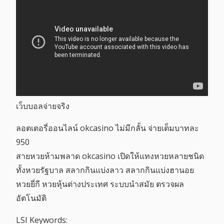
เว็บบอลจ่ายจริง
ลอตเตอรี่ออนไลน์ okcasino ไม่มีกลั้น จ่ายเต็มบาทละ
950
สายหวยห้ามพลาด okcasino เปิดให้แทงหวยหลายชนิด
ทั้งหวยรัฐบาล สลากกินแบ่งลาว สลากกินแบ่งฮานอย
หวยยี่กี หวยหุ้นต่างประเทศ ระบบนำสมัย ตรวจผล
อัตโนมัติ
LSI Keywords: