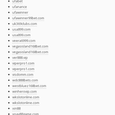
ufabet
ufanance
ufawinner
ufawinner99bet.com
uk369clubs.com
usa899.com
usa899.com
veera6999.com
vegasisland168bet.com
vegasisland168bet.com
ver888.vip
viperpro1.com
viperpro1.com
visdomm.com
wdc888bets.com
westbluez168bet.com
winherovip.com
wkslotonline.com
wkslotonline.com
xin88
xpay88game.com