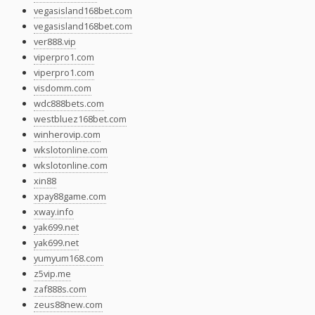
vegasisland168bet.com
vegasisland168bet.com
ver888.vip
viperpro1.com
viperpro1.com
visdomm.com
wdc888bets.com
westbluez168bet.com
winherovip.com
wkslotonline.com
wkslotonline.com
xin88
xpay88game.com
xway.info
yak699.net
yak699.net
yumyum168.com
z5vip.me
zaf888s.com
zeus88new.com