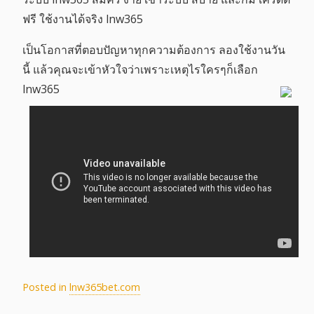
ฟรี ใช้งานได้จริง lnw365
เป็นโอกาสที่ตอบปัญหาทุกความต้องการ ลองใช้งานวัน
นี้ แล้วคุณจะเข้าหัวใจว่าเพราะเหตุไรใครๆก็เลือก
lnw365
Posted in
lnw365bet.com