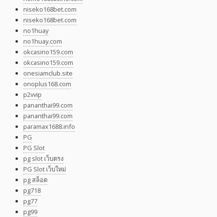
niseko168bet.com
niseko168bet.com
no1huay
no1huay.com
okcasino159.com
okcasino159.com
onesiamclub.site
onoplus168.com
p2vvip
pananthai99.com
pananthai99.com
paramax1688.info
PG
PG Slot
pg slot เว็บตรง
PG Slot เว็บใหม่
pg สล็อต
pg718
pg77
pg99