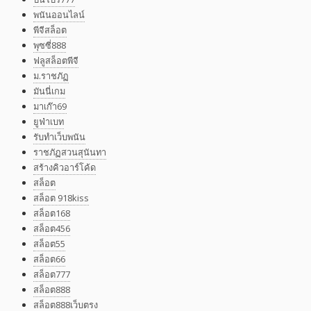
พนันออนไลน์
พีจีสล็อต
พุซซี่888
ฟลูสล็อตพีจี
ม.ราชภัฏ
มันนี่เกม
มาเก๊า69
ยูฟ่าเบท
รับทำเว็บพนัน
ราชภัฏสวนสุนันทา
สร้างคิวอาร์โค้ด
สล็อต
สล็อต 918kiss
สล็อต168
สล็อต456
สล็อต55
สล็อต66
สล็อต777
สล็อต888
สล็อต888เว็บตรง