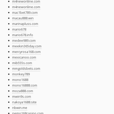
m4newonline.com
m4newonline.com
mac1bet789.com
macau888.win
marinapluss.com
mario678
mario678.info
medee989.com
meekin365day.com
mercyrosa168.com
mexicanoo.com
mib555s.com
mmgoldsbets.com
monkey789
mono1688
mono16888.com
moza888.com
mwin9s.com
nakoya1688.site
nbwin.me
nemo168casino.com