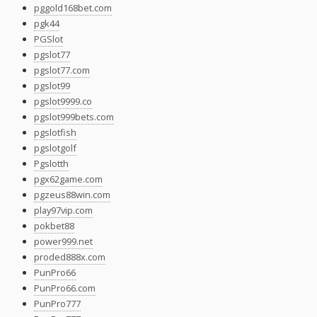
pggold168bet.com
pgk44
PGSlot
pgslot77
pgslot77.com
pgslot99
pgslot9999.co
pgslot999bets.com
pgslotfish
pgslotgolf
Pgslotth
pgx62game.com
pgzeus88win.com
play97vip.com
pokbet88
power999.net
proded888x.com
PunPro66
PunPro66.com
PunPro777