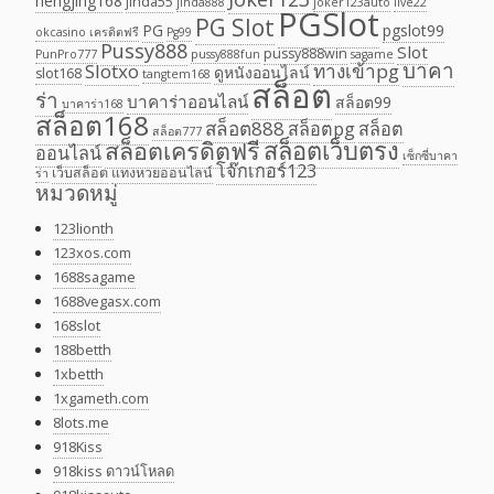
hengjing168
jinda55
jinda888
joker123auto
live22
PGSlot
PG Slot
PG
pgslot99
okcasino เครดิตฟรี
Pg99
Pussy888
Slot
pussy888win
PunPro777
pussy888fun
sagame
บาคา
Slotxo
ทางเข้าpg
ดูหนังออนไลน์
slot168
tangtem168
สล็อต
ร่า
บาคาร่าออนไลน์
สล็อต99
บาคาร่า168
สล็อต168
สล็อต888
สล็อตpg
สล็อต
สล็อต777
สล็อตเครดิตฟรี
สล็อตเว็บตรง
ออนไลน์
เซ็กซี่บาคา
โจ๊กเกอร์123
เว็บสล็อต
แทงหวยออนไลน์
ร่า
หมวดหมู่
123lionth
123xos.com
1688sagame
1688vegasx.com
168slot
188betth
1xbetth
1xgameth.com
8lots.me
918Kiss
918kiss ดาวน์โหลด