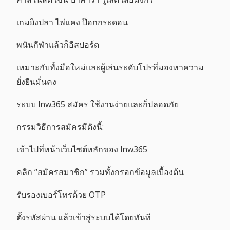
เกมยิงปลา ไพ่แคง ป๊อกกระดอน
พนันกีฬาแล้วก็อีสปอร์ต
เหมาะกับทั้งมือใหม่และผู้เล่นระดับโปรที่มองหาความ
ยั่งยืนมั่นคง
ระบบ lnw365 สมัคร ใช้งานง่ายและก็ปลอดภัย
กรรมวิธีการสมัครมีดังนี้:
เข้าไปที่หน้าเว็บไซต์หลักของ lnw365
คลิก “สมัครสมาชิก” รวมทั้งกรอกข้อมูลเบื้องต้น
รับรองเบอร์โทรด้วย OTP
ตั้งรหัสผ่าน แล้วเข้าสู่ระบบได้โดยทันที