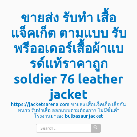
Skip
ขายส่ง รับทำ เสื้อ
to
content
แจ็คเก็ต ตามแบบ รับ
พรีออเดอร์เสื้อผ้าแบ
รด์แท้ราคาถูก
soldier 76 leather
jacket
https://jacketsarena.com ขายส่ง เสื้อแจ็คเก็ต เสื้อกัน
หนาว รับทำเสื้อ ออกแบบตามต้องการ ไม่มีขั้นต่ำ
โรงงานมาเอง bulbasaur jacket
Search
for: