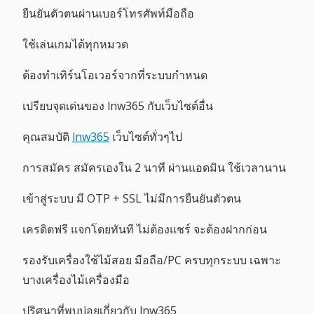
ยืนยันตัวตนผ่านเบอร์โทรศัพท์มือถือ
ใช้เล่นเกมได้ทุกหมวด
ต้องทำเทิร์นโอเวอร์จากที่ระบบกำหนด
เปรียบจุดเด่นของ lnw365 กับเว็บไซต์อื่น
คุณสมบัติ
lnw365
เว็บไซต์ทั่วๆไป
การสมัคร สมัครเองใน 2 นาที ผ่านแอดมิน ใช้เวลานาน
เข้าสู่ระบบ มี OTP + SSL ไม่มีการยืนยันตัวตน
เครดิตฟรี แจกโดยทันที ไม่ต้องแชร์ จะต้องฝากก่อน
รองรับเครื่องใช้ไม้สอย มือถือ/PC ครบทุกระบบ เฉพาะ
บางเครื่องไม้เครื่องมือ
ปริศนาที่พบบ่อยเกี่ยวกับ lnw365