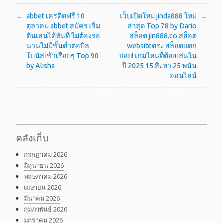
แนะแนว
abbet เครดิตฟรี 10
เว็บเปิดใหม่ jinda888 ใหม่
ตุลาคม abbet สมัคร เริ่ม
ล่าสุด Top 78 by Dario
เรื่อง
ต้นเล่นได้ทันที ไม่ต้องรอ
สล็อต jin888.co สล็อต
นานไม่มีขั้นต่ำต่อบิล
websiteตรง สล็อตแตก
โบนัสเข้าเรื่อยๆ Top 90
บ่อย! เกมไหนที่ต้องเล่นใน
by Alisha
ปี 2025 15 สิงหา 25 พนัน
ออนไลน์
คลังเก็บ
กรกฎาคม 2026
มิถุนายน 2026
พฤษภาคม 2026
เมษายน 2026
มีนาคม 2026
กุมภาพันธ์ 2026
มกราคม 2026