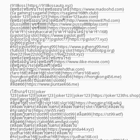
{918kiss|https://918kissauto.xyz}
{ดูหนัง|หนังชนโรง|ดูหนังออนไลน์|https://www.madoohd.com}
{sa gaming|sagame|https://sagame168th.club}
{joker 123|joker123|https://joker123auto.com}
{ดูหนัง|ดูหนังออนไลน์|ดูหนังฟรี|http://www.movie87hd.com}
{pussy888|พุซซี่888|https://www.pussy888play.com}
{pussy888|พุซซี่888|https://pussy888win.com}
{บาคาร่า|sexybaccarat|บาคาร่าออนไลน์|บาคาร่า168}
{pgslot|pg slot|https://www.pgslot.golf}
{pgslot|pg slot|pg77|pgslot77|https://pgslot77.xyz}
{pg99|pgslot เว็บ
ตรง|pgslot99|pgheng99|https://www.pgheng99.me}
{fullslot|fullslotpg|pgslot|pg slot|https://fullslotpg.org}
{live22|live22slot|https://live22slot.xyz}
{ดูหนัง|ดูหนังออนไลน์|หนังชนโรง}
{ดูหนังออนไลน์|ดูหนังฟรี|https://www.ilike-movie.com}
{ดูหนังชนโรง|ดูหนังฟรี|ดูหนัง
ออนไลน์|https://www.moviehdthai.com}
{faro168|สล็อต168|slot168|https://faro168.win}
{hongkong456|สล็อต456|slot456|https://hongkong456.me}
{puntaek66|ปั่นแตก66|slot66|
สล็อต66|https://www.puntaek66.me}
{โจ๊กเกอร์123|joker
123|joker123|joker123|joker123|joker123|https://joker123ths.shop
{Hengjing168|pg168|
สล็อต168|slot168|slot168|slot168|https://hengjing168.wiki}
{สล็อตเว็บตรง|สล็อตเว็บตรง|สล็อตเว็บตรง|slot เว็บตรง|สล็อตเว็บ
ตรง แตกง่าย|https://jin55.net}
{สล็อตเว็บตรง|slot99|slot99|slot99|สล็อต99|https://st99.wtf}
{สล็อตเว็บตรง|slot66|slot66|slot66|
สล็อต66|https://alot666.amdast.com}
{สล็อตเว็บตรง|สล็อตเว็บตรง|สล็อตเว็บ
ตรง|jinda44|slot44|https://www.jinda44.xyz}
{judhai168|สล็อตเว็บตรง|สล็อตเว็บ
ตรง|judhai168|judhai168|https://judhai168.co}