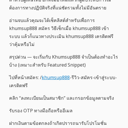
ต้องการทางปฏิบัติจริงที่แน่ชัดรวมทั้งไม่มีอันตราย
อ่านจบแล้วคุณจะได้เช็คลิสต์สำหรับเพื่อการ
khumsup888 สมัคร วิธีเช็กเมื่อ khumsup888 เข้า
ระบบ แล้วก็แนวทางประเมิน khumsup888 เครดิตฟรี
ว่าคุ้มหรือไม่
สรุปด่วน — จะเริ่มกับ Khumsup888 จำเป็นต้องทำอะไร
บ้าง (เหมาะสำหรับ Featured Snippet)
ไปที่หน้าสมัคร: /
khumsup888
-รีวิว-สมัคร-เข้าสู่ระบบ-
เครดิตฟรี
คลิก “ลงทะเบียนเป็นสมาชิก” และกรอกข้อมูลตามจริง
รับรอง OTP ทางมือถือหรืออีเมล
ฝากเงินตามข้อตกลงถ้าเกิดปรารถนารับโปรโมชั่น