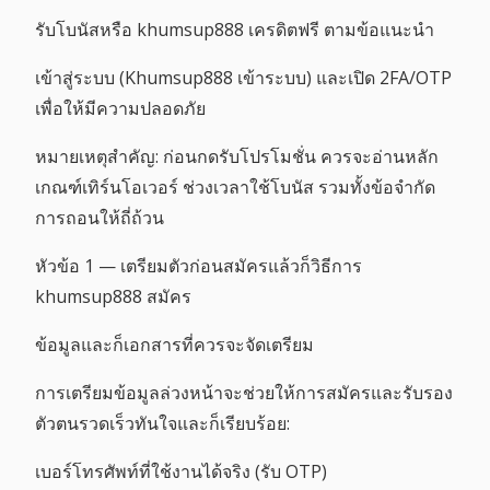
รับโบนัสหรือ khumsup888 เครดิตฟรี ตามข้อแนะนำ
เข้าสู่ระบบ (Khumsup888 เข้าระบบ) และเปิด 2FA/OTP
เพื่อให้มีความปลอดภัย
หมายเหตุสำคัญ: ก่อนกดรับโปรโมชั่น ควรจะอ่านหลัก
เกณฑ์เทิร์นโอเวอร์ ช่วงเวลาใช้โบนัส รวมทั้งข้อจำกัด
การถอนให้ถี่ถ้วน
หัวข้อ 1 — เตรียมตัวก่อนสมัครแล้วก็วิธีการ
khumsup888 สมัคร
ข้อมูลและก็เอกสารที่ควรจะจัดเตรียม
การเตรียมข้อมูลล่วงหน้าจะช่วยให้การสมัครและรับรอง
ตัวตนรวดเร็วทันใจและก็เรียบร้อย:
เบอร์โทรศัพท์ที่ใช้งานได้จริง (รับ OTP)