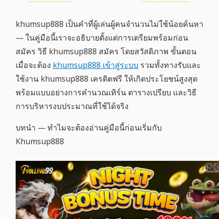
khumsup888 เป็นคำที่ผู้เล่นผู้คนจำนวนไม่ใช้น้อยค้นหา
— ในคู่มือนี้เราจะอธิบายตั้งแต่การเตรียมพร้อมก่อน
สมัคร วิธี khumsup888 สมัคร โดยสวัสดิภาพ ขั้นตอน
เมื่อจะต้อง
khumsup888 เข้าสู่ระบบ
รวมทั้งทางรับและ
ใช้งาน khumsup888 เครดิตฟรี ให้เกิดประโยชน์สูงสุด
พร้อมแบบอย่างการคำนวณเทิร์น ตารางเปรียบ และวิธี
การบริหารงบประมาณที่ใช้ได้จริง
บทนำ — ทำไมจะต้องอ่านคู่มือนี้ก่อนเริ่มกับ
Khumsup888