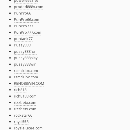
power999.net
proded888x.com
PunPro66
PunPro66.com
PunPro777
PunPro777.com
puntaek77
Pussy888
pussy888fun
pussy888play
pussy888win
ramclubx.com
ramclubx.com
RENO88WIN.COM
rich818
rich8188.com
rizzbetx.com
rizzbetx.com
rockstar66
royal558
royaleluxee.com