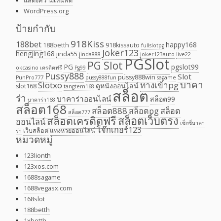
แสดงความเห็นฟีด
WordPress.org
ป้ายกำกับ
918Kiss
188bet
happy168
188betth
918kissauto
fullslotpg
Joker123
hengjing168
jinda55
jinda888
joker123auto
live22
PGSlot
PG Slot
PG
pgslot99
okcasino เครดิตฟรี
Pg99
Pussy888
Slot
pussy888win
PunPro777
pussy888fun
sagame
บาคา
Slotxo
ทางเข้าpg
ดูหนังออนไลน์
slot168
tangtem168
สล็อต
ร่า
บาคาร่าออนไลน์
สล็อต99
บาคาร่า168
สล็อต168
สล็อต888
สล็อตpg
สล็อต
สล็อต777
สล็อตเครดิตฟรี
สล็อตเว็บตรง
ออนไลน์
เซ็กซี่บาคา
โจ๊กเกอร์123
เว็บสล็อต
แทงหวยออนไลน์
ร่า
หมวดหมู่
123lionth
123xos.com
1688sagame
1688vegasx.com
168slot
188betth
1xbetth