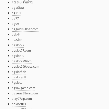
PG Slot เว็บใหม่
pg สล็อต
pg718
pg77
pg99
pggold168bet.com
pgk44
PGSlot
pgslot77
pgslot77.com
pgslot99
pgslot9999.co
pgslot999bets.com
pgslotfish
pgslotgolf
Pgslotth
pgx62game.com
pgzeus88win.com
play97vip.com
pokbet88