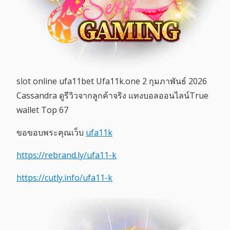
slot online ufa11bet Ufa11k.one 2 กุมภาพันธ์ 2026
Cassandra ดูรีวิวจากลูกค้าจริง แทงบอลออนไลน์True
wallet Top 67
ขอขอบพระคุณเว็บ
ufa11k
https://rebrand.ly/ufa11-k
https://cutly.info/ufa11-k