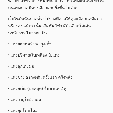
yaibet จำพวกการพนันที่มากกว่าการแทงแพ้ชนะ ทำให้
คนแทงบอลมีทางเลือกมากยิ่งขึ้น ไม่จำเจ
เว็บไซต์พนันบอลทั่วๆไปบางทีอาจให้คุณเลือกแค่ทีมต่อ
หรือรอง แม้กระนั้น เดิมพันกีฬา มีตัวเลือกให้เล่น
นานัปการ ไม่ว่าจะเป็น
• แทงผลสกอร์รวม สูง-ต่ำ
• แทงปริมาณใบเหลือง ใบแดง
• แทงลูกเตะมุม
• แทงช่วง อย่างเช่น ครึ่งแรก ครึ่งหลัง
• แทงสเต็ป (บอลชุด) ขั้นต่ำแค่ 2 คู่
• แทงว่าผู้ใดยิงก่อน
• แทงจุดโทษไหม