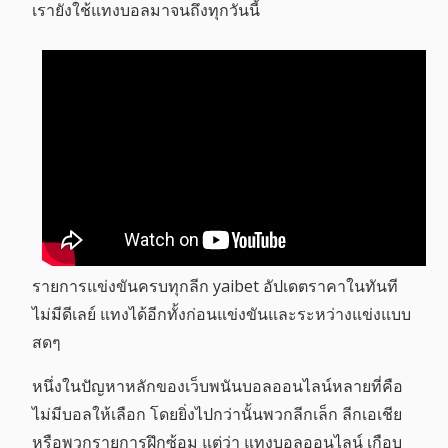
เรายังใช้แทงบอลมาจนถึงทุกวันนี้
รายการแข่งขันครบทุกลีก yaibet อัปเดตราคาในทันที
ไม่มีดีเลย์ แทงได้อีกทั้งก่อนแข่งขันและระหว่างแข่งแบบ
สดๆ
หนึ่งในปัญหาหลักของเว็บพนันบอลออนไลน์หลายที่คือ
ไม่มีบอลให้เลือก โดยยิ่งไปกว่านั้นพวกลีกเล็ก ลีกเอเชีย
หรือพวกรายการฝึกซ้อม แต่ว่า แทงบอลออนไลน์ เกือบ