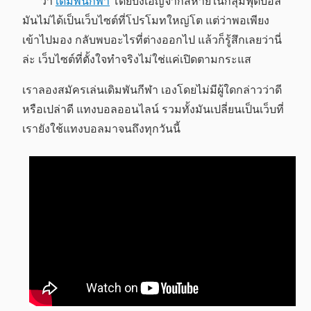
ว่า
เดิมพันกีฬา
โดยบังเอิญจากสหายในกลุ่มฟุตบอล
มันไม่ได้เป็นเว็บไซต์ที่โปรโมทใหญ่โต แต่ว่าพอเพียง
เข้าไปมอง กลับพบอะไรที่ต่างออกไป แล้วก็รู้สึกเลยว่านี่
ล่ะ เว็บไซต์ที่ตั้งใจทำจริงไม่ใช่แค่เปิดตามกระแส
เราลองสมัครเล่นเดิมพันกีฬา เองโดยไม่มีผู้ใดกล่าวว่าดี
หรือเปล่าดี แทงบอลออนไลน์ รวมทั้งมันเปลี่ยนเป็นเว็บที่
เรายังใช้แทงบอลมาจนถึงทุกวันนี้