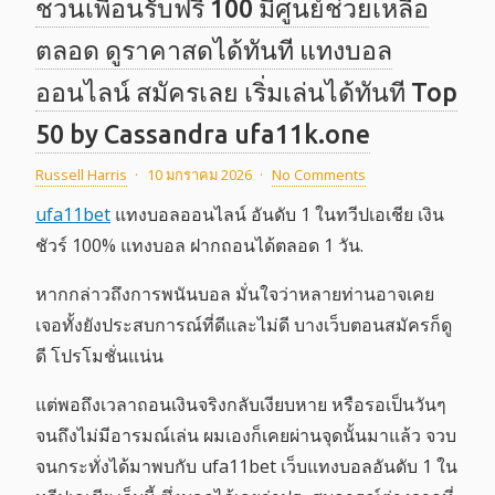
ชวนเพื่อนรับฟรี 100 มีศูนย์ช่วยเหลือ
ตลอด ดูราคาสดได้ทันที แทงบอล
ออนไลน์ สมัครเลย เริ่มเล่นได้ทันที Top
50 by Cassandra ufa11k.one
Russell Harris
·
10 มกราคม 2026
·
No Comments
ufa11bet
แทงบอลออนไลน์ อันดับ 1 ในทวีปเอเชีย เงิน
ชัวร์ 100% แทงบอล ฝากถอนได้ตลอด 1 วัน.
หากกล่าวถึงการพนันบอล มั่นใจว่าหลายท่านอาจเคย
เจอทั้งยังประสบการณ์ที่ดีและไม่ดี บางเว็บตอนสมัครก็ดู
ดี โปรโมชั่นแน่น
แต่พอถึงเวลาถอนเงินจริงกลับเงียบหาย หรือรอเป็นวันๆ
จนถึงไม่มีอารมณ์เล่น ผมเองก็เคยผ่านจุดนั้นมาแล้ว จวบ
จนกระทั่งได้มาพบกับ ufa11bet เว็บแทงบอลอันดับ 1 ใน