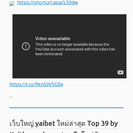
https://shorturl.asia/LS0dw
https://t.co/9kn50V5G0e
…
เว็บใหญ่ yaibet ใหม่ล่าสุด Top 39 by