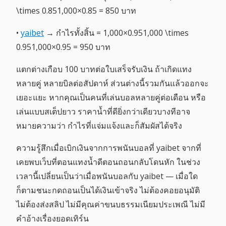
\times 0.851,000×0.85 = 850 บาท
•
yaibet
→ กำไรทั้งสิ้น = 1,000×0.951,000 \times
0.951,000×0.95 = 950 บาท
แตกต่างเกือบ 100 บาทต่อใบเสร็จรับเงิน ถ้าเกิดแทง
หลายคู่ หลายบิลต่อสัปดาห์ ส่วนต่างนี้รวมกันแล้วออกจะ
เยอะแยะ หากคุณเป็นคนที่เล่นบอลหลายคู่ต่อเดือน หรือ
เล่นแบบสเต็ปยาว ราคาน้ำที่ดียิ่งกว่าเดียวบางทีอาจ
หมายความว่า กำไรที่แจ่มแจ้งและก็สัมผัสได้จริง
ความรู้สึกเมื่อเบิกเงินจากการพนันบอลที่ yaibet จากที่
เคยพบเว็บที่ตอนแทงน้ำดีตอนถอนกลับโดนหัก ในช่วง
เวลานี้เปลี่ยนเป็นว่าเมื่อพนันบอลกับ yaibet — เมื่อใด
ก็ตามชนะกดถอนเป็นได้เงินเข้าจริง ไม่ต้องคอยอนุมัติ
ไม่ต้องส่งสลิป ไม่มีคุณค่าขนบธรรมเนียมประเพณี ไม่มี
คำอ้างเรื่องยอดเทิร์น