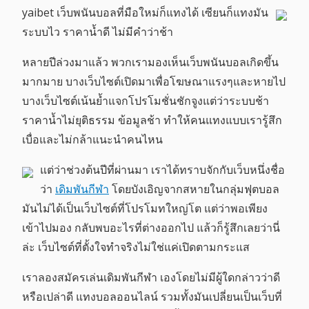
yaibet เว็บพนันบอลที่มือใหม่ก็แทงได้ เซียนก็แทงมัน
ระบบไว ราคาน้ำดี ไม่มีคำว่าช้า
หลายปีล่วงมาแล้ว พวกเรามองเห็นเว็บพนันบอลเกิดขึ้น
มากมาย บางเว็บไซต์เปิดมาเพื่อโฆษณาแรงๆและหายไป
บางเว็บไซต์เน้นย้ำแจกโปรโมชั่นชักจูงแต่ว่าระบบช้า
ราคาน้ำไม่ยุติธรรม ข้อมูลช้า ทำให้คนแทงแบบเรารู้สึก
เบื่อและไม่กล้าแนะนำคนไหน
แต่ว่าช่วงต้นปีที่ผ่านมา เราได้ทราบจักกับเว็บหนึ่งชื่อ
ว่า
เดิมพันกีฬา
โดยบังเอิญจากสหายในกลุ่มฟุตบอล
มันไม่ได้เป็นเว็บไซต์ที่โปรโมทใหญ่โต แต่ว่าพอเพียง
เข้าไปมอง กลับพบอะไรที่ต่างออกไป แล้วก็รู้สึกเลยว่านี่
ล่ะ เว็บไซต์ที่ตั้งใจทำจริงไม่ใช่แค่เปิดตามกระแส
เราลองสมัครเล่นเดิมพันกีฬา เองโดยไม่มีผู้ใดกล่าวว่าดี
หรือเปล่าดี แทงบอลออนไลน์ รวมทั้งมันเปลี่ยนเป็นเว็บที่