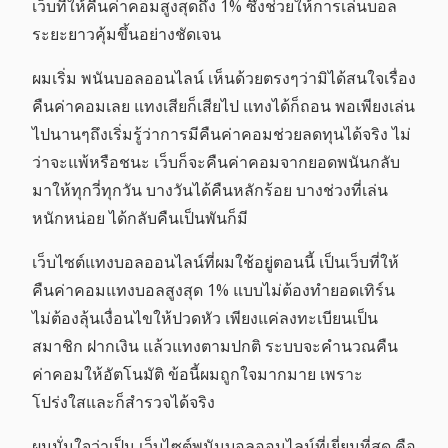
เว็บที่ให้คืนค่าคอมสูงสุดถึง 1% ซึ่งช่วยให้การเล่นบอล
ระยะยาวคุ้มขึ้นอย่างชัดเจน
ผมเริ่ม พนันบอลออนไลน์ เห็นด้วยตรงๆว่ามิได้สนใจเรื่อง
คืนค่าคอมเลย แทงเสียก็เสียไป แทงได้ก็ถอน พอเพียงเล่น
ไปนานๆถึงเริ่มรู้ว่าการมีคืนค่าคอมช่วยลดทุนได้จริง ไม่
ว่าจะแพ้หรือชนะ เว็บก็จะคืนค่าคอมจากยอดพนันกลับ
มาให้ทุกวี่ทุกวัน บางวันได้คืนหลักร้อย บางช่วงที่เล่น
หนักหน่อย ได้กลับคืนเป็นพันก็มี
เว็บไซต์แทงบอลออนไลน์ที่ผมใช้อยู่ตอนนี้ เป็นเว็บที่ให้
คืนค่าคอมแทงบอลสูงสุด 1% แบบไม่ต้องทำยอดเทิร์น
ไม่ต้องลุ้นเงื่อนไขให้ปวดหัว เพียงแค่ลงทะเบียนเป็น
สมาชิก ฝากเงิน แล้วแทงตามปกติ ระบบจะคำนวณคืน
ค่าคอมให้อัตโนมัติ ข้อนี้ผมถูกใจมากมาย เพราะ
โปร่งใสและก็สำรวจได้จริง
ผมมั่นใจว่าเป็น เว็บไซต์พนันบอลออนไลน์ที่เยี่ยมที่สุด คือ