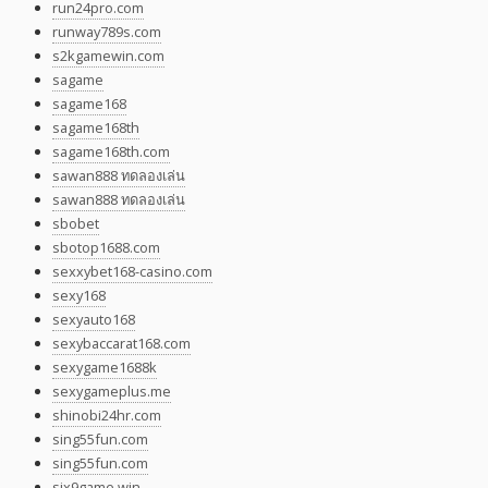
run24pro.com
runway789s.com
s2kgamewin.com
sagame
sagame168
sagame168th
sagame168th.com
sawan888 ทดลองเล่น
sawan888 ทดลองเล่น
sbobet
sbotop1688.com
sexxybet168-casino.com
sexy168
sexyauto168
sexybaccarat168.com
sexygame1688k
sexygameplus.me
shinobi24hr.com
sing55fun.com
sing55fun.com
six9game.win