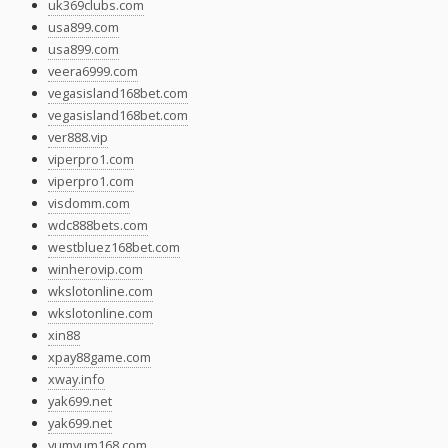
uk369clubs.com
usa899.com
usa899.com
veera6999.com
vegasisland168bet.com
vegasisland168bet.com
ver888.vip
viperpro1.com
viperpro1.com
visdomm.com
wdc888bets.com
westbluez168bet.com
winherovip.com
wkslotonline.com
wkslotonline.com
xin88
xpay88game.com
xway.info
yak699.net
yak699.net
yumyum168.com