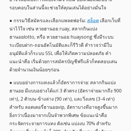
รอบคอบในส่วนนี้จะช่วยให้คุณเล่นได้อย่างมั่นใจ
● กรรมวิธีสมัครและเลือกแพลตฟอร์ม:
สล็อต
เลือกเว็บที่
น่าไว้ใจ เช่น หวยฮานอย ruay, สลากกินแบ่ง
ฮานอยlotto, หรือ หวยฮานอย huaysong ซึ่งมีระบบ
ระเบียบฝาก-ถอนอัตโนมัติและก็รีวิวดี สำรวจว่ามีใบ
อนุมัติแล้วก็ระบบ SSL เพื่อให้เกิดความปลอดภัย คำ
แนะนำคือ เริ่มด้วยการสมัครบัญชีฟรีแล้วก็ทดสอบเล่น
ด้วยจำนวนเงินน้อยๆก่อน
● แบบอย่างการแทงแล้วก็อัตราการจ่าย: สลากกินแบ่ง
ฮานอย มีแบบอย่างได้แก่ 3 ตัวตรง (อัตราจ่ายมากถึง 900
เท่า), 2 ตัวบน-ข้างล่าง (90 เท่า), และวิ่งเลข (3-4 เท่า)
สำหรับ ลอตเตอรี่ฮานอยvip, อัตราบางทีอาจสูงขึ้นมาก
ยิ่งกว่าเนื่องมาจากเป็นจำพวกพิเศษ ข้อแนะนำคือ
กระจัดกระจายการแทง ดังเช่น แบ่งงบ 70% สำหรับ