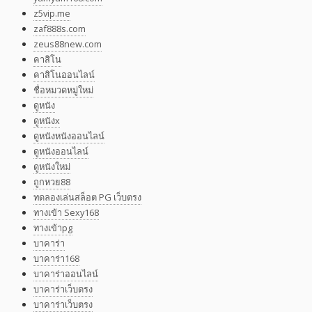
z5vip.me
zaf888s.com
zeus88new.com
คาสิโน
คาสิโนออนไลน์
ชื่อหมวดหมู่ใหม่
ดูหนัง
ดูหนังx
ดูหนังหนังออนไลน์
ดูหนังออนไลน์
ดูหนังใหม่
ถูกหวย88
ทดลองเล่นสล็อต PG เว็บตรง
ทางเข้า Sexy168
ทางเข้าpg
บาคาร่า
บาคาร่า168
บาคาร่าออนไลน์
บาคาร่าเว็บตรง
บาคาร่าเว็บตรง