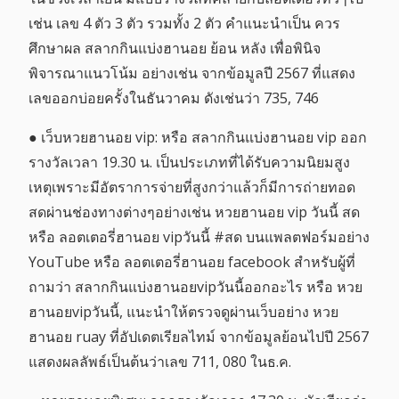
เช่น เลข 4 ตัว 3 ตัว รวมทั้ง 2 ตัว คำแนะนำเป็น ควร
ศึกษาผล สลากกินแบ่งฮานอย ย้อน หลัง เพื่อพินิจ
พิจารณาแนวโน้ม อย่างเช่น จากข้อมูลปี 2567 ที่แสดง
เลขออกบ่อยครั้งในธันวาคม ดังเช่นว่า 735, 746
● เว็บหวยฮานอย vip: หรือ สลากกินแบ่งฮานอย vip ออก
รางวัลเวลา 19.30 น. เป็นประเภทที่ได้รับความนิยมสูง
เหตุเพราะมีอัตราการจ่ายที่สูงกว่าแล้วก็มีการถ่ายทอด
สดผ่านช่องทางต่างๆอย่างเช่น หวยฮานอย vip วันนี้ สด
หรือ ลอตเตอรี่ฮานอย vipวันนี้ #สด บนแพลตฟอร์มอย่าง
YouTube หรือ ลอตเตอรี่ฮานอย facebook สำหรับผู้ที่
ถามว่า สลากกินแบ่งฮานอยvipวันนี้ออกอะไร หรือ หวย
ฮานอยvipวันนี้, แนะนำให้ตรวจดูผ่านเว็บอย่าง หวย
ฮานอย ruay ที่อัปเดตเรียลไทม์ จากข้อมูลย้อนไปปี 2567
แสดงผลลัพธ์เป็นต้นว่าเลข 711, 080 ในธ.ค.