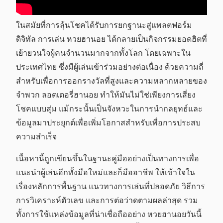
ในสมัยที่การลุ้นโชคได้รับการยกฐานะสู่แพลตฟอร์ม
ดิจิทัล การเล่น หวยฮานอย ได้กลายเป็นกิจกรรมยอดฮิตที่
เย้ายวนใจผู้คนจำนวนมากจากทั้งโลก โดยเฉพาะใน
ประเทศไทย ซึ่งมีผู้เล่นเข้าร่วมอย่างต่อเนื่อง ด้วยความถี่
สำหรับเพื่อการออกรางวัลที่สูงและความหลากหลายของ
จำพวก ลอตเตอรี่ฮานอย ทำให้มันไม่ใช่เพียงการเสี่ยง
โชคแบบสุ่ม แม้กระนั้นเป็นจังหวะในการนำกลยุทธ์และ
ข้อมูลมาประยุกต์เพื่อเพิ่มโอกาสสำหรับเพื่อการประสบ
ความสำเร็จ
เนื้อหานี้ถูกเขียนขึ้นในฐานะคู่มืออย่างเป็นทางการเพื่อ
แนะนำผู้เล่นอีกทั้งมือใหม่และก็มืออาชีพ ให้เข้าใจใน
เรื่องหลักการพื้นฐาน แนวทางการเล่นที่ปลอดภัย วิธีการ
การวิเคราะห์ตัวเลข และการต่อว่าดตามผลล่าสุด รวม
ทั้งการใช้แหล่งข้อมูลที่น่าเชื่อถืออย่าง หวยฮานอยวันนี้