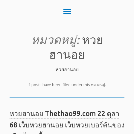
หมวดหมู่:
หวย
ฮานอย
หวยฮานอย
1 posts have been filed under this หมวดหมู่.
หวยฮานอย Thethao99.com 22 ตุลา
68 เว็บหวยฮานอย เว็บหวยเบอร์ต้นของ