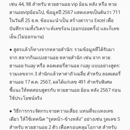
เช่น 44, 98 สำหรับ หวยฮานอย vip ย้อน หลัง หรือ หวย
ฮานอยvipย้อนไป, ข้อมูลปี 2567 แสดงเลขเป็นต้นว่า 711
ในวันที่ 25 ธ.ค. ข้อแนะนำเป็น สร้างตาราง Excel เพื่อ
บันทึกรวมทั้งวิเคราะห์เลขร้อน (ออกบ่อยครั้ง) และก็เลข
เย็น (ไม่ออกนาน)
● สูตรแล้วก็ทางจากหลายสำนัก: รวมข้อมูลที่ได้รับมา
จาก สลากกินแบ่งฮานอย หลายสํานัก เช่น จาก หวย
ฮานอย huay หรือ ลอตเตอรี่ฮานอย ruay แบบอย่างสูตร:
รวมเลขจาก 3 สำนักแล้วหาค่าถัวเฉลี่ย สำหรับ ลอตเตอรี่
ฮานอย 17 ต.ค. 2567, ผลได้แก่เลข 491 สำหรับพิเศษ
ชี้แนะให้ทดสอบสูตรกับ หวยฮานอย ย้อน หลัง 2567 ก่อน
ใช้ประโยชน์จริง
● วิธีการกระจัดกระจายความเสี่ยง: แทนที่จะแทงเลข
เดียว ให้ใช้เทคนิค “รูดหน้า-ข้างหลัง” อย่างเช่น รูดเลข 5
สำหรับ หวยฮานอย 2 ตัว เพื่อครอบคลุมโอกาส สำหรับ