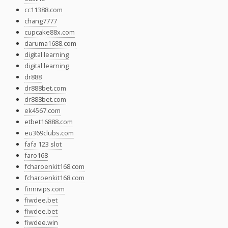
cc11388.com
chang7777
cupcake88x.com
daruma1688.com
digital learning
digital learning
dr888
dr888bet.com
dr888bet.com
ek4567.com
etbet16888.com
eu369clubs.com
fafa 123 slot
faro168
fcharoenkit168.com
fcharoenkit168.com
finnivips.com
fiwdee.bet
fiwdee.bet
fiwdee.win