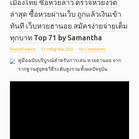
เมืองไทย ซื้อหวยลาว ตรวจหวยงวด
ล่าสุด ซื้อหวยผ่านเว็บ ถูกแล้วเงินเข้า
ทันที เว็บหวยฮานอย สมัครง่ายจ่ายเต็ม
ทุกบาท Top 71 by Samantha
Russell Harris
·
31 กรกฎาคม 2025
·
No Comments
คู่มือฉบับบริบูรณ์สำหรับการเล่น หวยฮานอย จาก
รากฐานสู่ยุทธวิธีระดับสูงรวมทั้งผลปัจจุบัน