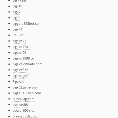
pg สล็อต
pg718
pg77
pg99
pggold168bet.com
pgk44
PGSlot
pgslot77
pgslot77.com
pgslot99
pgslot9999.co
pgslot999bets.com
pgslotfish
pgslotgolf
Pgslotth
pgx62game.com
pgzeus88win.com
play97vip.com
pokbet88
power999.net
proded888x.com