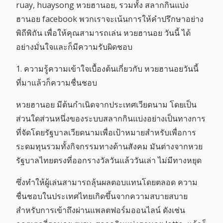
ruay, huaysong หวยฮานอย, รวมทั้ง สลากกินแบ่ง
ฮานอย facebook พวกเราจะเน้นการให้คำปรึกษาอย่าง
พิถีพิถัน เพื่อให้คุณสามารถเล่น หวยฮานอย วันนี้ ได้
อย่างมั่นใจและก็มีความรับผิดชอบ
1. ความรู้ความเข้าใจเบื้องต้นเกี่ยวกับ หวยฮานอยวันนี้
ที่มาแล้วก็ความชื่นชอบ
หวยฮานอย มีต้นกำเนิดจากประเทศเวียดนาม โดยเป็น
ส่วนใดส่วนหนึ่งของระบบสลากกินแบ่งอย่างเป็นทางการ
ที่จัดโดยรัฐบาลเวียดนามเพื่อเป้าหมายสำหรับเพื่อการ
ระดมทุนรวมทั้งกิจกรรมทางด้านสังคม มันต่างจากหวย
รัฐบาลไทยตรงที่ออกรางวัลวันแล้ววันเล่า ไม่มีทางหยุด
ซึ่งทำให้ผู้เล่นสามารถลุ้นผลตอบแทนโดยตลอด ความ
ชื่นชอบในประเทศไทยเกิดขึ้นจากความสบายสบาย
สำหรับการเข้าถึงผ่านแพลตฟอร์มออนไลน์ ดังเช่น