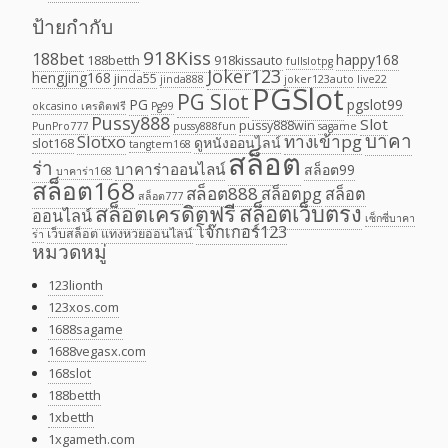
ป้ายกำกับ
918Kiss
188bet
happy168
188betth
918kissauto
fullslotpg
Joker123
hengjing168
jinda55
jinda888
joker123auto
live22
PGSlot
PG Slot
PG
pgslot99
okcasino เครดิตฟรี
Pg99
Pussy888
Slot
pussy888win
PunPro777
pussy888fun
sagame
บาคา
Slotxo
ทางเข้าpg
ดูหนังออนไลน์
slot168
tangtem168
สล็อต
ร่า
บาคาร่าออนไลน์
สล็อต99
บาคาร่า168
สล็อต168
สล็อต888
สล็อตpg
สล็อต
สล็อต777
สล็อตเครดิตฟรี
สล็อตเว็บตรง
ออนไลน์
เซ็กซี่บาคา
โจ๊กเกอร์123
เว็บสล็อต
แทงหวยออนไลน์
ร่า
หมวดหมู่
123lionth
123xos.com
1688sagame
1688vegasx.com
168slot
188betth
1xbetth
1xgameth.com