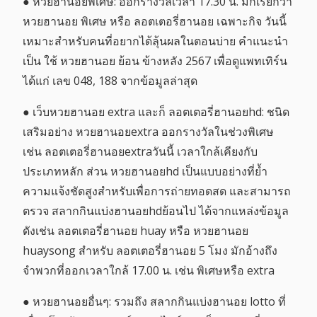
● หวยฮานอยพิเศษ: ออกรางวัลเวลา 17.30 น. มักเรียกว่า
หวยฮานอย พิเศษ หรือ ลอตเตอรี่ฮานอย เฉพาะกิจ วันนี้
เหมาะสำหรับคนที่อยากได้ลุ้นผลในตอนบ่าย คำแนะนำ
เป็น ใช้ หวยฮานอย ย้อน ข้างหลัง 2567 เพื่อดูแพทเทิร์น
ได้แก่ เลข 048, 188 จากข้อมูลล่าสุด
● เว็บหวยฮานอย extra และก็ ลอตเตอรี่ฮานอยhd: ชนิด
เสริมอย่าง หวยฮานอยextra ออกรางวัลในช่วงพิเศษ
เช่น ลอตเตอรี่ฮานอยextraวันนี้ เวลาใกล้เคียงกับ
ประเภทหลัก ส่วน หวยฮานอยhd เป็นแบบอย่างที่ย้ำ
ความแจ้งชัดสูงสำหรับเพื่อการถ่ายทอดสด และสามารถ
ตรวจ สลากกินแบ่งฮานอยhdย้อนไป ได้จากแหล่งข้อมูล
ดังเช่น ลอตเตอรี่ฮานอย huay หรือ หวยฮานอย
huaysong สำหรับ ลอตเตอรี่ฮานอย 5 โมง มักอ้างถึง
จำพวกที่ออกเวลาใกล้ 17.00 น. เช่น พิเศษหรือ extra
● หวยฮานอยอื่นๆ: รวมถึง สลากกินแบ่งฮานอย lotto ที่