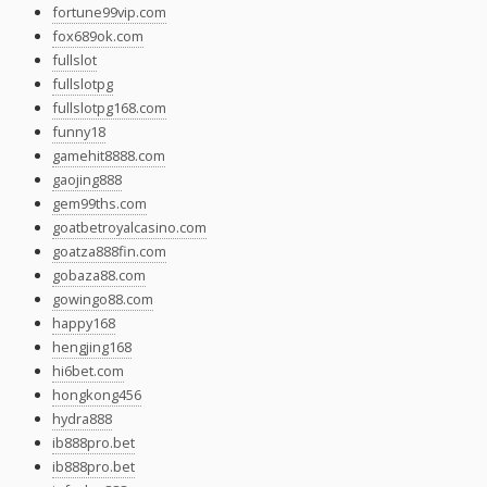
fortune99vip.com
fox689ok.com
fullslot
fullslotpg
fullslotpg168.com
funny18
gamehit8888.com
gaojing888
gem99ths.com
goatbetroyalcasino.com
goatza888fin.com
gobaza88.com
gowingo88.com
happy168
hengjing168
hi6bet.com
hongkong456
hydra888
ib888pro.bet
ib888pro.bet