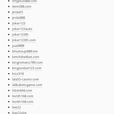
infyplus888.com
item388.com
Jinda55
jinda888
Joker123
joker123auto
joker123th
Joker123th.com
juad888
khumsup888.me
kimchibetbet.com
kingromans789.com
kingxxxbet123.com
kiss918
lala55-casino.com
lalikabetsgame.com
lcbet444.com
lionth168.com
lionth168.com
live22
live22slot