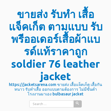
Skip
ขายส่ง รับทำ เสื้อ
to
content
แจ็คเก็ต ตามแบบ รับ
พรีออเดอร์เสื้อผ้าแบ
รด์แท้ราคาถูก
soldier 76 leather
jacket
https://jacketsarena.com ขายส่ง เสื้อแจ็คเก็ต เสื้อกัน
หนาว รับทำเสื้อ ออกแบบตามต้องการ ไม่มีขั้นต่ำ
โรงงานมาเอง bulbasaur jacket
Search
for: