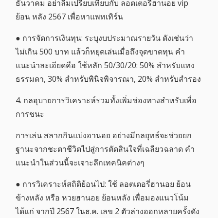
ธันวาคม อย่าลืมเปรียบเทียบกับ ลอตเตอรี่ฮานอย vip
ย้อน หลัง 2567 เพื่อหาแพทเทิร์น
● การจัดการเงินทุน: ระบุงบประมาณรายวัน ดังเช่นว่า
ไม่เกิน 500 บาท แล้วก็หยุดเล่นเมื่อถึงจุดขาดทุน คำ
แนะนำละเอียดคือ ใช้หลัก 50/30/20: 50% สำหรับแทง
ธรรมดา, 30% สำหรับพินิจพิจารณา, 20% สำหรับสำรอง
4. กลอุบายการวิเคราะห์รวมทั้งเพิ่มช่องทางสำหรับเพื่อ
การชนะ
การเล่น สลากกินแบ่งฮานอย อย่างมีกลยุทธ์จะช่วยยก
ฐานะจากชะตาชีวิตไปสู่การตัดสินใจที่เฉลียวฉลาด คำ
แนะนำในส่วนนี้จะเจาะลึกเทคนิคต่างๆ
● การวิเคราะห์สถิติย้อนไป: ใช้ ลอตเตอรี่ฮานอย ย้อน
ข้างหลัง หรือ หวยฮานอย ย้อนหลัง เพื่อมองแนวโน้ม
ได้แก่ จากปี 2567 ในธ.ค. เลข 2 ตัวล่างออกหลายครั้งดัง