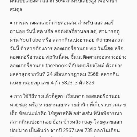
ต้นแบบเสี่ยงต่ำ แล้วก็ 30% สำหรับเสี่ยงสูง เพื่อรักษา
สมดุล
● การตรวจผลและก็ถ่ายทอดสด: สำหรับ ลอตเตอรี่
ฮานอย วันนี้ สด หรือ ลอตเตอรี่ฮานอย สด, สามารถดู
ผ่าน YouTube หรือ สลากกินแบ่งฮานอย #ถ่ายทอดสด
วันนี้ ถ้าหากต้องการ ลอตเตอรี่ฮานอย vip วันนี้สด หรือ
ลอตเตอรี่ฮานอย vipวันนี้สด, ชี้แนะติดตามช่องทางอย่าง
ลอตเตอรี่ฮานอย facebook ที่อัปเดตเรียลไทม์ ตัวอย่าง
ผลล่าสุดจากวันที่ 24 เดือนกรกฎาคม 2568: สลากกิน
แบ่งฮานอยvip เลข 4 ตัว 5823, 3 ตัว 823
● การใช้วิถีทางแล้วก็สูตร: เรียนจาก ลอตเตอรี่ฮานอย
หวยซอง หรือ หวยฮานอย หลายสํานัก ที่เก็บรวบรวมเลข
เด็ด ข้อแนะนำคือ ใช้สูตรสถิติ อย่างเช่น พินิจพิจารณา
สลากกินแบ่งฮานอย ย้อน ข้างหลัง ruay โดยดูเลขออก
บ่อยมาก เป็นต้นว่า จากปี 2567 เลข 735 ออกในเดือน