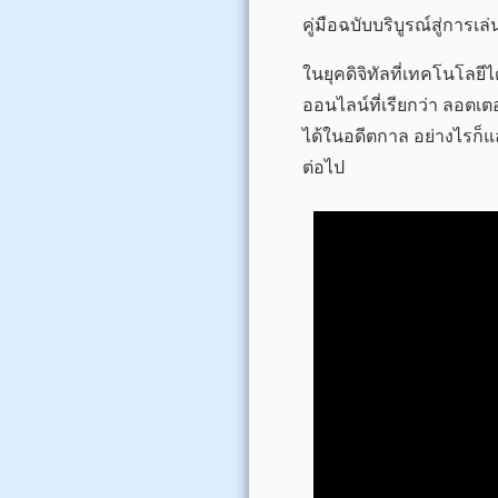
คู่มือฉบับบริบูรณ์สู่การเล
ในยุคดิจิทัลที่เทคโนโลยี
ออนไลน์ที่เรียกว่า ลอต
ได้ในอดีตกาล อย่างไรก็แล
ต่อไป