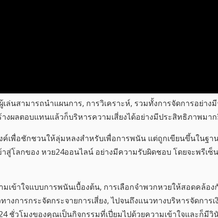
ผู้เล่นสามารถนำแผนการ, การวิเคราะห์, รวมทั้งการจัดการอย่างมีร
้างผลตอบแทนแล้วก็บริหารความเสี่ยงได้อย่างมีประสิทธิภาพมากยิ่
งค์เพื่อชักชวนให้ลุ่มหลงสำหรับเพื่อการพนัน แต่ถูกเขียนขึ้นในฐา
้งเข้าสู่โลกของ หวย24ออนไลน์ อย่างมีความรับผิดชอบ โดยจะพรีเซ็
ความเข้าใจแบบการพนันเบื้องต้น, การเลือกจำพวกหวยให้สอดคล้องกั
างการกระจัดกระจายการเสี่ยง, ไปจนถึงแนวทางบริหารจัดการเงินลง
24 ชั่วโมงของคุณเป็นกิจกรรมที่เปี่ยมไปด้วยความเข้าใจและก็มีวิ