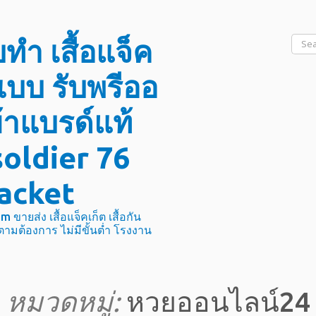
Searc
บทำ เสื้อแจ็ค
for:
แบบ รับพรีออ
ผ้าแบรด์แท้
soldier 76
jacket
ขายส่ง เสื้อแจ็คเก็ต เสื้อกัน
ามต้องการ ไม่มีขั้นต่ำ โรงงาน
หมวดหมู่:
หวยออนไลน์24