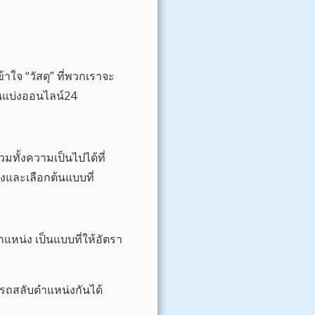
ใจ “วัสดุ” ที่พวกเราจะ
นแบ่งออนไลน์24
มทั้งความเป็นไปได้ที่
งและเลือกต้นแบบที่
แหน่ง เป็นแบบที่ให้อัตรา
ารถสลับตำแหน่งกันได้