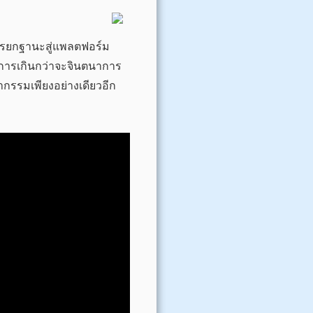
บการยกฐานะสู่แพลตฟอร์ม
ะการเกินกว่าจะจินตนาการ
ากรรมเพียงอย่างเดียวอีก