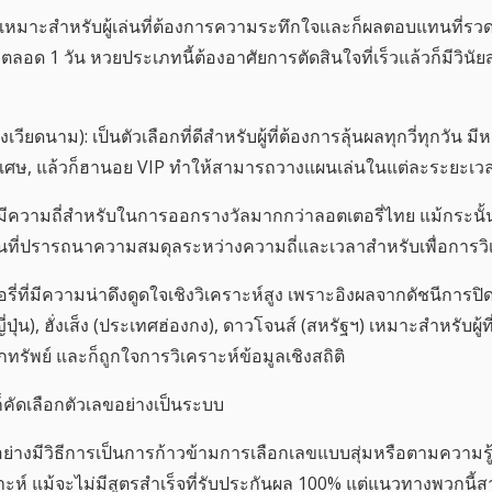
ี่กี): เหมาะสำหรับผู้เล่นที่ต้องการความระทึกใจและก็ผลตอบแทนที่ร
ลอด 1 วัน หวยประเภทนี้ต้องอาศัยการตัดสินใจที่เร็วแล้วก็มีวินั
ียดนาม): เป็นตัวเลือกที่ดีสำหรับผู้ที่ต้องการลุ้นผลทุกวี่ทุกวัน ม
ศษ, แล้วก็ฮานอย VIP ทำให้สามารถวางแผนเล่นในแต่ละระยะเวล
มีความถี่สำหรับในการออกรางวัลมากกว่าลอตเตอรี่ไทย แม้กระนั้นไม่
ล่นที่ปรารถนาความสมดุลระหว่างความถี่และเวลาสำหรับเพื่อการวิ
ตอรี่ที่มีความน่าดึงดูดใจเชิงวิเคราะห์สูง เพราะอิงผลจากดัชนีการป
(ญี่ปุ่น), ฮั่งเส็ง (ประเทศฮ่องกง), ดาวโจนส์ (สหรัฐฯ) เหมาะสำหรับผู
รัพย์ และก็ถูกใจการวิเคราะห์ข้อมูลเชิงสถิติ
ก็คัดเลือกตัวเลขอย่างเป็นระบบ
างมีวิธีการเป็นการก้าวข้ามการเลือกเลขแบบสุ่มหรือตามความรู้สึก
ราะห์ แม้จะไม่มีสูตรสำเร็จที่รับประกันผล 100% แต่แนวทางพวกนี้