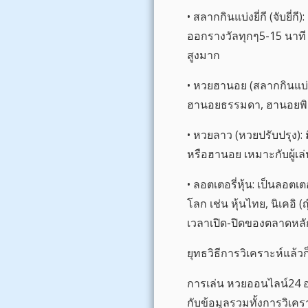
• สลากกินแบ่งยี่กี (จับย
ออกรางวัลทุกๆ5-15 นาที ต
สูงมาก
• หวยฮานอย (สลากกินแบ่งเว
ฮานอยธรรมดา, ฮานอยพิเ
• หวยลาว (หวยปรับปรุง): 
หรือฮานอย เหมาะกับผู้เ
• ลอตเตอรี่หุ้น: เป็นลอตเ
โลก เช่น หุ้นไทย, นิเคอิ 
เวลาเปิด-ปิดของตลาดหลักท
ยุทธวิธีการวิเคราะห์แล้ว
การเล่น หวยออนไลน์24 อย่
กับข้อมูลรวมทั้งการวิเค