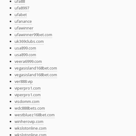
ufa88
ufa8997
ufabet
ufanance
ufawinner
ufawinner99bet.com
uk369clubs.com
usa899.com
usa899.com
veera6999.com
vegasisland168bet.com
vegasisland168bet.com
ver888.vip
viperpro1.com
viperpro1.com
visdomm.com
wdc888bets.com
westbluez168bet.com
winherovip.com
wkslotonline.com
wkslotonline.com