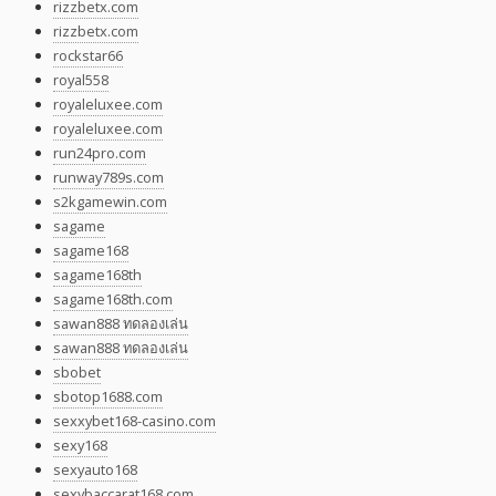
rizzbetx.com
rizzbetx.com
rockstar66
royal558
royaleluxee.com
royaleluxee.com
run24pro.com
runway789s.com
s2kgamewin.com
sagame
sagame168
sagame168th
sagame168th.com
sawan888 ทดลองเล่น
sawan888 ทดลองเล่น
sbobet
sbotop1688.com
sexxybet168-casino.com
sexy168
sexyauto168
sexybaccarat168.com