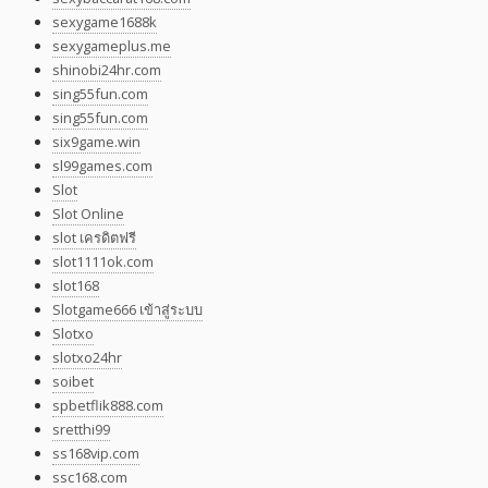
sexygame1688k
sexygameplus.me
shinobi24hr.com
sing55fun.com
sing55fun.com
six9game.win
sl99games.com
Slot
Slot Online
slot เครดิตฟรี
slot1111ok.com
slot168
Slotgame666 เข้าสู่ระบบ
Slotxo
slotxo24hr
soibet
spbetflik888.com
sretthi99
ss168vip.com
ssc168.com