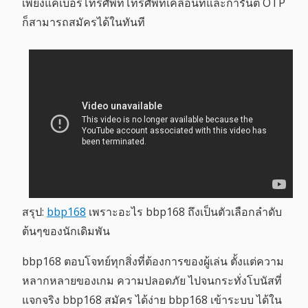
เพียงแค่เบอร์โทรศัพท์โทรศัพท์เคลื่อนที่และการันตี OTP
ก็สามารถสมัครได้ในทันที
สรุป:
bbp168
เพราะอะไร bbp168 ถึงเป็นตัวเลือกลำดับ
ต้นๆของนักเดิมพัน
bbp168 ตอบโจทย์ทุกสิ่งที่ต้องการของผู้เล่น ตั้งแต่ความ
หลากหลายของเกม ความปลอดภัย ไปจนกระทั่งโบนัสที่
แจกจริง bbp168 สมัคร ได้ง่าย bbp168 เข้าระบบ ได้ใน