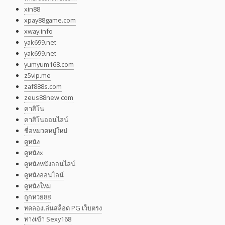
xin88
xpay88game.com
xway.info
yak699.net
yak699.net
yumyum168.com
z5vip.me
zaf888s.com
zeus88new.com
คาสิโน
คาสิโนออนไลน์
ชื่อหมวดหมู่ใหม่
ดูหนัง
ดูหนังx
ดูหนังหนังออนไลน์
ดูหนังออนไลน์
ดูหนังใหม่
ถูกหวย88
ทดลองเล่นสล็อต PG เว็บตรง
ทางเข้า Sexy168