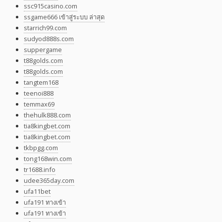
ssc915casino.com
ssgame666 เข้าสู่ระบบ ล่าสุด
starrich99.com
sudyod888s.com
suppergame
t88golds.com
t88golds.com
tangtem168
teenoi888
temmax69
thehulk888.com
tia8kingbet.com
tia8kingbet.com
tkbpgg.com
tong168win.com
tr1688.info
udee365day.com
ufa11bet
ufa191 ทางเข้า
ufa191 ทางเข้า