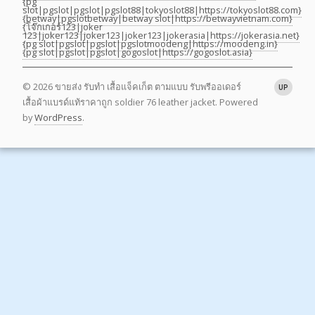
{pg
slot|pgslot|pgslot|pgslot88|tokyoslot88|https://tokyoslot88.com}
{betway|pgslotbetway|betway slot|https://betwayvietnam.com}
{โจ๊กเกอร์123|joker
123|joker123|joker123|joker123|jokerasia|https://jokerasia.net}
{pg slot|pgslot|pgslot|pgslotmoodeng|https://moodeng.in}
{pg slot|pgslot|pgslot|gogoslot|https://gogoslot.asia}
© 2026 ขายส่ง รับทำ เสื้อแจ็คเก็ต ตามแบบ รับพรีออเดอร์
UP
เสื้อผ้าแบรด์แท้ราคาถูก soldier 76 leather jacket.
Powered
by
WordPress
.