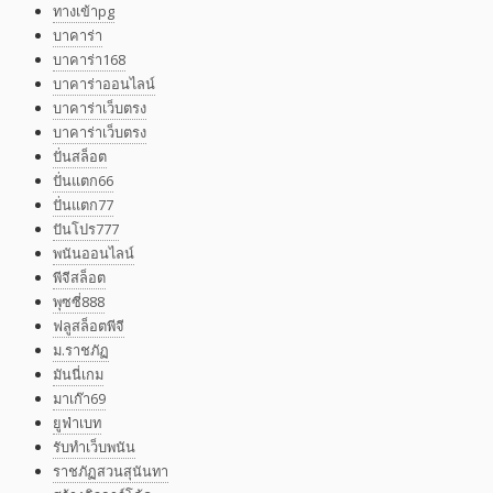
ทางเข้าpg
บาคาร่า
บาคาร่า168
บาคาร่าออนไลน์
บาคาร่าเว็บตรง
บาคาร่าเว็บตรง
ปั่นสล็อต
ปั่นแตก66
ปั่นแตก77
ปันโปร777
พนันออนไลน์
พีจีสล็อต
พุซซี่888
ฟลูสล็อตพีจี
ม.ราชภัฏ
มันนี่เกม
มาเก๊า69
ยูฟ่าเบท
รับทำเว็บพนัน
ราชภัฏสวนสุนันทา