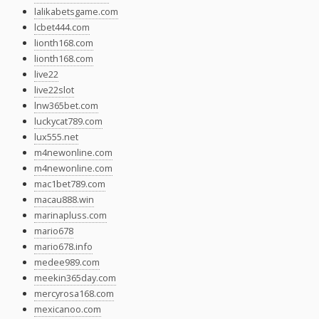
lalikabetsgame.com
lcbet444.com
lionth168.com
lionth168.com
live22
live22slot
lnw365bet.com
luckycat789.com
lux555.net
m4newonline.com
m4newonline.com
mac1bet789.com
macau888.win
marinapluss.com
mario678
mario678.info
medee989.com
meekin365day.com
mercyrosa168.com
mexicanoo.com