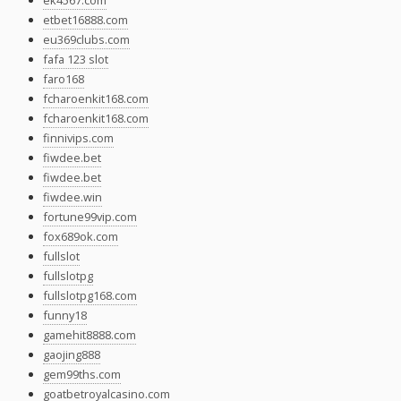
etbet16888.com
eu369clubs.com
fafa 123 slot
faro168
fcharoenkit168.com
fcharoenkit168.com
finnivips.com
fiwdee.bet
fiwdee.bet
fiwdee.win
fortune99vip.com
fox689ok.com
fullslot
fullslotpg
fullslotpg168.com
funny18
gamehit8888.com
gaojing888
gem99ths.com
goatbetroyalcasino.com