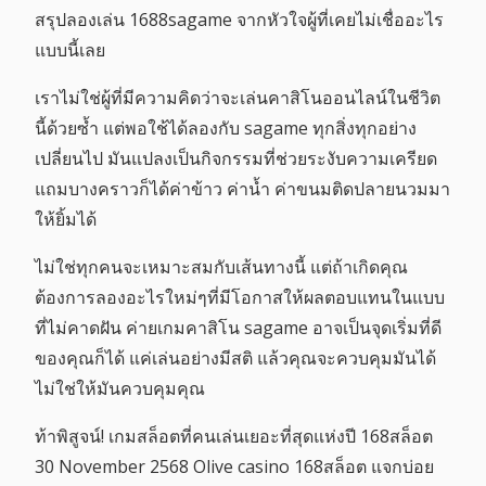
สรุปลองเล่น 1688sagame จากหัวใจผู้ที่เคยไม่เชื่ออะไร
แบบนี้เลย
เราไม่ใช่ผู้ที่มีความคิดว่าจะเล่นคาสิโนออนไลน์ในชีวิต
นี้ด้วยซ้ำ แต่พอใช้ได้ลองกับ sagame ทุกสิ่งทุกอย่าง
เปลี่ยนไป มันแปลงเป็นกิจกรรมที่ช่วยระงับความเครียด
แถมบางคราวก็ได้ค่าข้าว ค่าน้ำ ค่าขนมติดปลายนวมมา
ให้ยิ้มได้
ไม่ใช่ทุกคนจะเหมาะสมกับเส้นทางนี้ แต่ถ้าเกิดคุณ
ต้องการลองอะไรใหม่ๆที่มีโอกาสให้ผลตอบแทนในแบบ
ที่ไม่คาดฝัน ค่ายเกมคาสิโน sagame อาจเป็นจุดเริ่มที่ดี
ของคุณก็ได้ แค่เล่นอย่างมีสติ แล้วคุณจะควบคุมมันได้
ไม่ใช่ให้มันควบคุมคุณ
ท้าพิสูจน์! เกมสล็อตที่คนเล่นเยอะที่สุดแห่งปี 168สล็อต
30 November 2568 Olive casino 168สล็อต แจกบ่อย