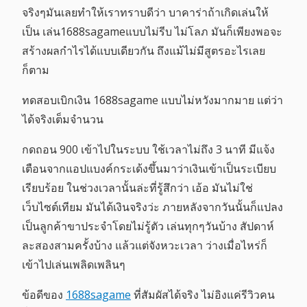
จริงๆมันเลยทำให้เราทราบดีว่า บาคาร่าถ้าเกิดเล่นให้
เป็น เล่น1688sagameแบบไม่รีบ ไม่โลภ มันก็เพียงพอจะ
สร้างผลกำไรได้แบบเดียวกัน ถึงแม้ไม่มีสูตรอะไรเลย
ก็ตาม
ทดสอบเบิกเงิน 1688sagame แบบไม่หวังมากมาย แต่ว่า
ได้จริงเต็มจำนวน
กดถอน 900 เข้าไปในระบบ ใช้เวลาไม่ถึง 3 นาที มีแจ้ง
เตือนจากแอปแบงค์กระเด้งขึ้นมาว่าเงินเข้าเป็นระเบียบ
เรียบร้อย ในช่วงเวลานั้นล่ะที่รู้สึกว่า เอ้อ มันไม่ใช่
เว็บไซต์เทียม มันได้เงินจริงว่ะ ภายหลังจากวันนั้นก็แปลง
เป็นลูกค้าขาประจำโดยไม่รู้ตัว เล่นทุกๆวันบ้าง สัปดาห์
ละสองสามครั้งบ้าง แล้วแต่จังหวะเวลา ว่างเมื่อไหร่ก็
เข้าไปเล่นเพลิดเพลินๆ
ข้อดีของ
1688sagame
ที่สัมผัสได้จริง ไม่อิงแค่รีวิวคน