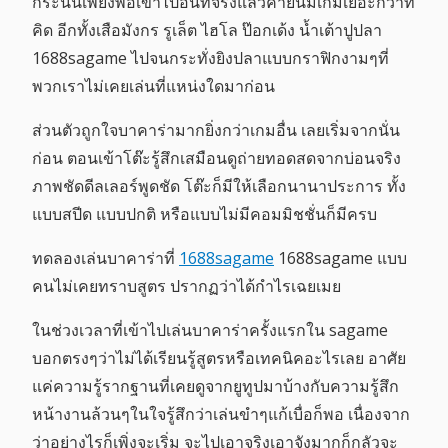
กระนั้นเพียงพอเข้าไปอันที่จริงแล้วค่ายนี้มีเกมเยอะกว่าที่
คิด อีกทั้งเสือมังกร รูเล็ต ไฮโล ป๊อกเด้ง น้ำเต้าปูปลา
1688sagame ไปจนกระทั่งยิงปลาแบบกราฟิกงามๆที่
พวกเราไม่เคยเล่นที่แหน่งใดมาก่อน
ส่วนตัวถูกใจบาคาร่ามากยิ่งกว่าเกมอื่น เลยเริ่มจากนั่น
ก่อน ตอนเข้าโต๊ะรู้สึกเสมือนดูถ่ายทอดสดจากบ่อนจริง
ภาพชัดดีลเลอร์พูดชัด โต๊ะก็มีให้เลือกนานาประการ ทั้ง
แบบสปีด แบบปกติ หรือแบบไม่มีคอมมิชชั่นก็มีครบ
ทดลองเล่นบาคาร่าที่
1688sagame
1688sagame แบบ
คนไม่เคยทราบสูตร ปรากฏว่าได้กำไรเฉยเมย
ในช่วงเวลาที่เข้าไปเล่นบาคาร่าครั้งแรกใน sagame
บอกตรงๆว่าไม่ได้เรียนรู้สูตรหรือเทคนิคอะไรเลย อาศัย
แค่ความรู้รากฐานที่เคยดูจากยูทูปมาบ้างกับความรู้สึก
หน้างานล้วนๆในใจรู้สึกว่าเล่นขำๆแก้เบื่อก็พอ เนื่องจาก
ว่าอย่างไรก็เพิ่งจะเริ่ม จะไปเอาจริงเอาจังมากก็กลัวจะ