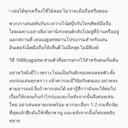
• เล่นได้ทุกเครื่องใช้ไม้สอย ไม่ว่าจะมือถือหรือคอม
พวกเราเล่นสลับกันระหว่างโน้ตบุ๊กกับโทรศัพท์มือถือ
โดยเฉพาะอย่างยิ่งเวลานั่งรถยนต์กลับไปอยู่ที่บ้านหรืออยู่
นอกสถานที่ เล่นsagameผ่านโปรแกรมสำหรับเล่น
อินเตอร์เน็ตมือถือก็ยังลื่นดี ไม่มีหลุด ไม่มีดีเลย์
วิธี 1688sagame ส่วนตัวที่อยากฝากไว้สำหรับคนเริ่มต้น
อย่าหวังมั่งมีไว เพราะโน่นเป็นกับดักของคนหมดตัว ตั้ง
งบก่อนเล่นทุกคราว แล้วควรจะมีวินัยกับตนเอง อย่าหลง
ตามอารมณ์ ยิ่งถ้าหากเล่นได้ อย่ารู้สึกว่ามันจะได้ต่อไป
เรื่อยให้ถอนเก็บกำไรก่อนและก็หลังจากนั้นจึงค่อยเล่น
ใหม่ อย่าเล่นหลายเกมพร้อม ควรจะเลือก 1-2 เกมที่ถนัด
ที่สุดแล้วฝึกมันให้เชี่ยวชาญ และหลังจากนั้นก็ค่อยขยับ
ขยาย