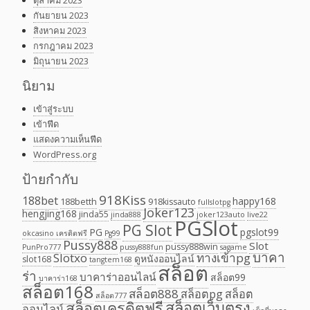
ตุลาคม 2023
กันยายน 2023
สิงหาคม 2023
กรกฎาคม 2023
มิถุนายน 2023
นิยาม
เข้าสู่ระบบ
เข้าฟีด
แสดงความเห็นฟีด
WordPress.org
ป้ายกำกับ
918Kiss
188bet
happy168
188betth
918kissauto
fullslotpg
Joker123
hengjing168
jinda55
jinda888
joker123auto
live22
PGSlot
PG Slot
PG
pgslot99
okcasino เครดิตฟรี
Pg99
Pussy888
Slot
pussy888win
PunPro777
pussy888fun
sagame
บาคา
Slotxo
ทางเข้าpg
ดูหนังออนไลน์
slot168
tangtem168
สล็อต
ร่า
บาคาร่าออนไลน์
สล็อต99
บาคาร่า168
สล็อต168
สล็อต888
สล็อตpg
สล็อต
สล็อต777
สล็อตเครดิตฟรี
สล็อตเว็บตรง
ออนไลน์