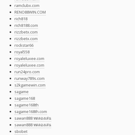
ramclubx.com
RENO88WIN.COM
rich818
rich8188.com
rizzbetx.com
rizzbetx.com
rockstar66
royal558
royaleluxee.com
royaleluxee.com
run24pro.com
runway789s.com
s2kgamewin.com
sagame
sagame168
sagame168th
sagame168th.com
sawan888 ทดลองเล่น
sawan888 ทดลองเล่น
sbobet