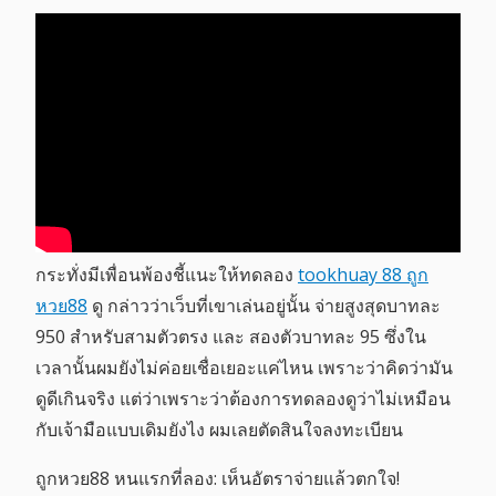
กระทั่งมีเพื่อนพ้องชี้แนะให้ทดลอง
tookhuay 88 ถูก
หวย88
ดู กล่าวว่าเว็บที่เขาเล่นอยู่นั้น จ่ายสูงสุดบาทละ
950 สำหรับสามตัวตรง และ สองตัวบาทละ 95 ซึ่งใน
เวลานั้นผมยังไม่ค่อยเชื่อเยอะแค่ไหน เพราะว่าคิดว่ามัน
ดูดีเกินจริง แต่ว่าเพราะว่าต้องการทดลองดูว่าไม่เหมือน
กับเจ้ามือแบบเดิมยังไง ผมเลยตัดสินใจลงทะเบียน
ถูกหวย88 หนแรกที่ลอง: เห็นอัตราจ่ายแล้วตกใจ!