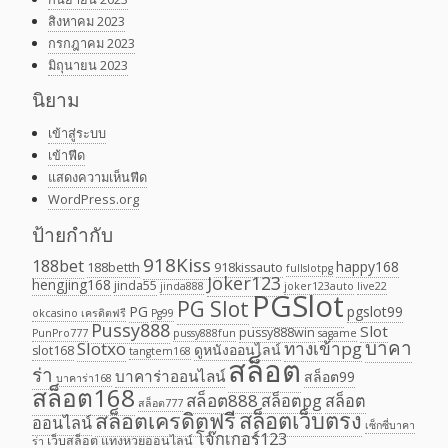
สิงหาคม 2023
กรกฎาคม 2023
มิถุนายน 2023
นิยาม
เข้าสู่ระบบ
เข้าฟีด
แสดงความเห็นฟีด
WordPress.org
ป้ายกำกับ
918Kiss
188bet
happy168
188betth
918kissauto
fullslotpg
Joker123
hengjing168
jinda55
jinda888
joker123auto
live22
PGSlot
PG Slot
PG
pgslot99
okcasino เครดิตฟรี
Pg99
Pussy888
Slot
pussy888win
PunPro777
pussy888fun
sagame
บาคา
Slotxo
ทางเข้าpg
ดูหนังออนไลน์
slot168
tangtem168
สล็อต
ร่า
บาคาร่าออนไลน์
สล็อต99
บาคาร่า168
สล็อต168
สล็อต888
สล็อตpg
สล็อต
สล็อต777
สล็อตเครดิตฟรี
สล็อตเว็บตรง
ออนไลน์
เซ็กซี่บาคา
โจ๊กเกอร์123
เว็บสล็อต
แทงหวยออนไลน์
ร่า