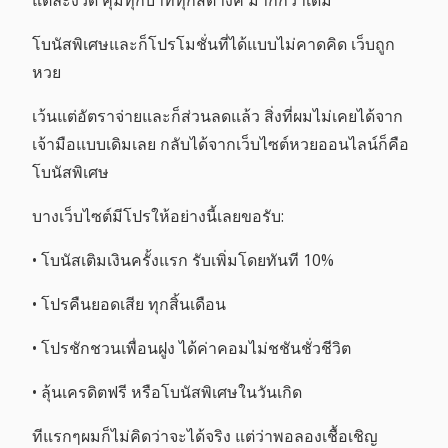
โบนัสพิเศษและก็โปรโมชั่นที่ได้แบบไม่คาดคิด เว็บถูก
หวย
เว้นแต่อัตราจ่ายและก็ส่วนลดแล้ว สิ่งที่ผมไม่เคยได้จาก
เจ้ามือแบบเดิมเลย กลับได้จากเว็บไซต์หวยออนไลน์ก็คือ
โบนัสพิเศษ
บางเว็บไซต์มีโปรให้อย่างนี้เลยขอรับ:
• โบนัสเติมเงินครั้งแรก รับเพิ่มโดยทันที 10%
• โปรคืนยอดเสีย ทุกสิ้นเดือน
• โปรชักชวนเพื่อนฝูง ได้ค่าคอมไม่ชชันชั่วชีวิต
• ลุ้นเครดิตฟรี หรือโบนัสพิเศษในวันเกิด
ทีแรกๆผมก็ไม่คิดว่าจะได้จริง แต่ว่าพอลองเชื้อเชิญ