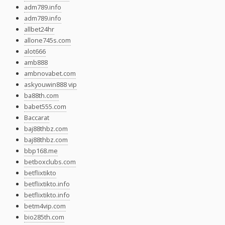
adm789.info
adm789.info
allbet24hr
allone745s.com
alot666
amb888
ambnovabet.com
askyouwin888 vip
ba88th.com
babet555.com
Baccarat
baj88thbz.com
baj88thbz.com
bbp168.me
betboxclubs.com
betflixtikto
betflixtikto.info
betflixtikto.info
betm4vip.com
bio285th.com