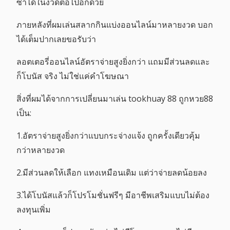
ซ้ำได้ในงวดต่อไปอีกด้วย
ภายหลังที่ผมเล่นสลากกินแบ่งออนไลน์มาหลายงวด บอก
ได้เต็มปากเลยขอรับว่า
ลอตเตอรี่ออนไลน์อัตราจ่ายสูงยิ่งกว่า แถมมีส่วนลดและ
ก็โบนัส จริง ไม่ใช่แค่คำโฆษณา
สิ่งที่ผมได้จากการเปลี่ยนมาเล่น tookhuay 88 ถูกหวย88
เป็น:
1.อัตราจ่ายสูงยิ่งกว่าแบบกระจ่างแจ้ง ถูกครั้งเดียวคุ้ม
กว่าหลายงวด
2.มีส่วนลดให้เลือก แทงเหมือนเดิม แต่ว่าจ่ายลดน้อยลง
3.ได้โบนัสแล้วก็โปรโมชั่นฟรีๆ มีอาชีพเสริมแบบไม่ต้อง
ลงทุนเพิ่ม