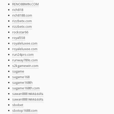
RENO88WIN.COM
rich818
rich8188.com
rizzbetx.com
rizzbetx.com
rockstar66
royal558
royaleluxee.com
royaleluxee.com
run24pro.com
runway789s.com
s2kgamewin.com
sagame
sagame168
sagame168th
sagame168th.com
sawan888 ทดลองเล่น
sawan888 ทดลองเล่น
sbobet
sbotop1688.com