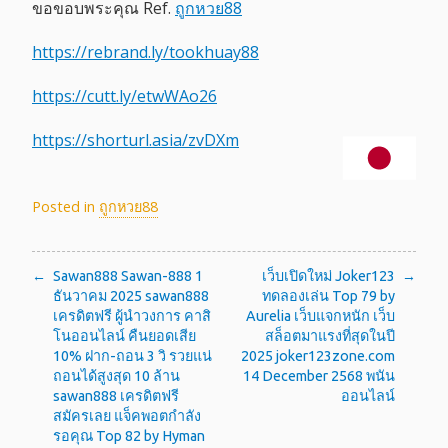
ขอขอบพระคุณ Ref.
ถูกหวย88
https://rebrand.ly/tookhuay88
https://cutt.ly/etwWAo26
https://shorturl.asia/zvDXm
Posted in
ถูกหวย88
แนะแนว
Sawan888 Sawan-888 1
เว็บเปิดใหม่ Joker123
ธันวาคม 2025 sawan888
ทดลองเล่น Top 79 by
เรื่อง
เครดิตฟรี ผู้นำวงการ คาสิ
Aurelia เว็บแจกหนัก เว็บ
โนออนไลน์ คืนยอดเสีย
สล็อตมาแรงที่สุดในปี
10% ฝาก-ถอน 3 วิ รวยแน่
2025 joker123zone.com
ถอนได้สูงสุด 10 ล้าน
14 December 2568 พนัน
sawan888 เครดิตฟรี
ออนไลน์
สมัครเลย แจ็คพอตกำลัง
รอคุณ Top 82 by Hyman