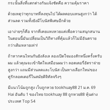
กระนั้นสิ่งที่แตกต่างกันแจ้งชัดคือ ความคุ้มราคา
ด้วยเหตุว่าทุกบาทที่ลงทุนไป ได้ผลตอบแทนสูงกว่า ได้
ส่วนลด รวมทั้งยังมีโบนัสพิเศษอีกด้วย
เอาง่ายๆก็คือ จากที่เคยแทงหวยแค่เพื่อความสนุกสนาน
ในตอนนี้มันเปลี่ยนเป็นวิถีทางที่คุ้มแล้วก็ไม่มีอันตราย
กว่าเดิมหลายเท่า!
ถ้าหากคนไหนกันยังลังเล ลองเปิดใจมองสักหนึ่งครั้งครับ
ผม แล้วคุณจะเข้าจิตใจเสมือนผมว่า ลอตเตอรี่อัตราจ่าย
สูงกว่า แถมมีส่วนลดและโบนัส เป็นทางเลือกใหม่ของ
คู่รักลอตเตอรี่ในสมัยดิจิทัลจริงๆ
มีแนวโน้มถูกสูง เว็บถูกหวย tookhuay88 21 ม.ค. 69
Hai อันดับ 1 ของไทย tookhuay 88 ถูกหวย88 หุ้นต่าง
ประเทศ Top 54