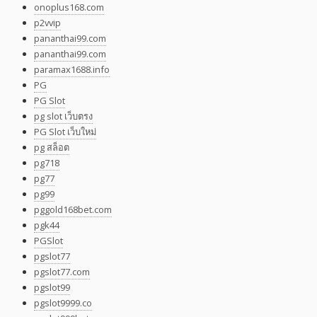
onoplus168.com
p2vvip
pananthai99.com
pananthai99.com
paramax1688.info
PG
PG Slot
pg slot เว็บตรง
PG Slot เว็บใหม่
pg สล็อต
pg718
pg77
pg99
pggold168bet.com
pgk44
PGSlot
pgslot77
pgslot77.com
pgslot99
pgslot9999.co