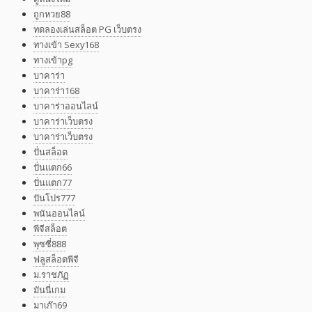
ถูกหวย88
ทดลองเล่นสล็อต PG เว็บตรง
ทางเข้า Sexy168
ทางเข้าpg
บาคาร่า
บาคาร่า168
บาคาร่าออนไลน์
บาคาร่าเว็บตรง
บาคาร่าเว็บตรง
ปั่นสล็อต
ปั่นแตก66
ปั่นแตก77
ปันโปร777
พนันออนไลน์
พีจีสล็อต
พุซซี่888
ฟลูสล็อตพีจี
ม.ราชภัฏ
มันนี่เกม
มาเก๊า69