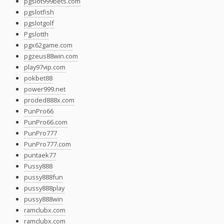
pgslot999bets.com
pgslotfish
pgslotgolf
Pgslotth
pgx62game.com
pgzeus88win.com
play97vip.com
pokbet88
power999.net
proded888x.com
PunPro66
PunPro66.com
PunPro777
PunPro777.com
puntaek77
Pussy888
pussy888fun
pussy888play
pussy888win
ramclubx.com
ramclubx.com