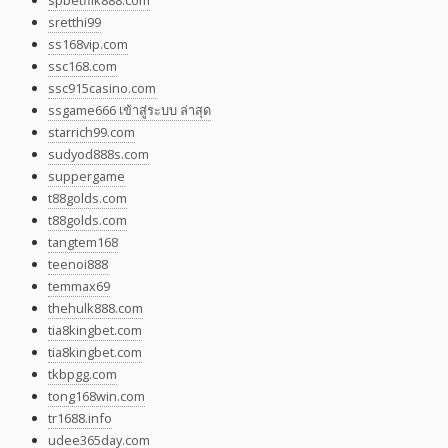
sretthi99
ss168vip.com
ssc168.com
ssc915casino.com
ssgame666 เข้าสู่ระบบ ล่าสุด
starrich99.com
sudyod888s.com
suppergame
t88golds.com
t88golds.com
tangtem168
teenoi888
temmax69
thehulk888.com
tia8kingbet.com
tia8kingbet.com
tkbpgg.com
tong168win.com
tr1688.info
udee365day.com