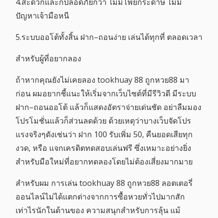
4.สะดวกและก็ปลอดภัยกว่า ไม่มีโพยกระดาษ ไม่มี
ปัญหาเจ้ามือหนี
5.ระบบออโต้ทั้งสิ้น ฝาก–ถอนง่าย เล่นได้ทุกที่ ตลอดเวลา
สำหรับผู้ที่อยากลอง
ถ้าหากคุณยังไม่เคยลอง tookhuay 88 ถูกหวย88 มา
ก่อน ผมอยากชี้แนะให้เริ่มจากเว็บไซต์ที่มีรีวิวดี มีระบบ
ฝาก–ถอนออโต้ แล้วก็แสดงอัตราจ่ายเด่นชัด อย่าลืมมอง
โปรโมชั่นแล้วก็ส่วนลดด้วย ด้วยเหตุว่าบางเว็บจัดโปร
แรงจริงๆดังเช่นว่า ฝาก 100 รับเพิ่ม 50, คืนยอดเสียทุก
งวด, หรือ แจกเครดิตทดสอบเล่นฟรี ซึ่งเหมาะอย่างยิ่ง
สำหรับมือใหม่ที่อยากทดลองโดยไม่ต้องเสี่ยงมากมาย
สำหรับผม การเล่น tookhuay 88 ถูกหวย88 ลอตเตอรี่
ออนไลน์ไม่ได้แตกต่างจากการซื้อหวยทั่วไปมากสัก
เท่าไรนักในด้านของ ความสนุกสำหรับการลุ้น แม้