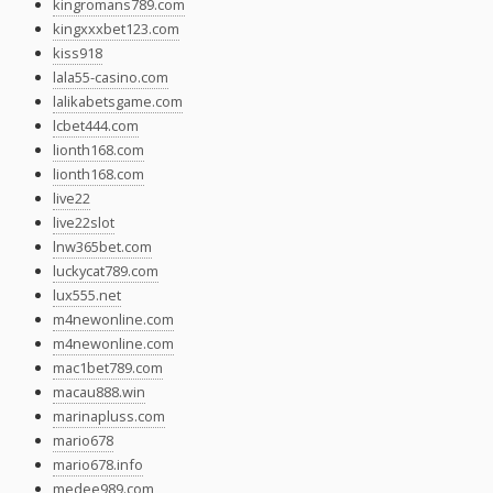
kingromans789.com
kingxxxbet123.com
kiss918
lala55-casino.com
lalikabetsgame.com
lcbet444.com
lionth168.com
lionth168.com
live22
live22slot
lnw365bet.com
luckycat789.com
lux555.net
m4newonline.com
m4newonline.com
mac1bet789.com
macau888.win
marinapluss.com
mario678
mario678.info
medee989.com